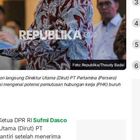
3
4
5
6
Foto: Republika/Thoudy Badai
 langsung Direktur Utama (Dirut) PT Pertamina (Persero)
asi mengenai potensi pemutusan hubungan kerja (PHK) buruh
Ketua DPR RI
Sufmi Dasco
Utama (Dirut) PT
antiri setelah menerima