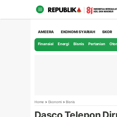
AMEERA
EKONOMI SYARIAH
SKOR
Finansial
Energi
Bisnis
Pertanian
Oto
>
>
Home
Ekonomi
Bisnis
Dasco Telepon Dir