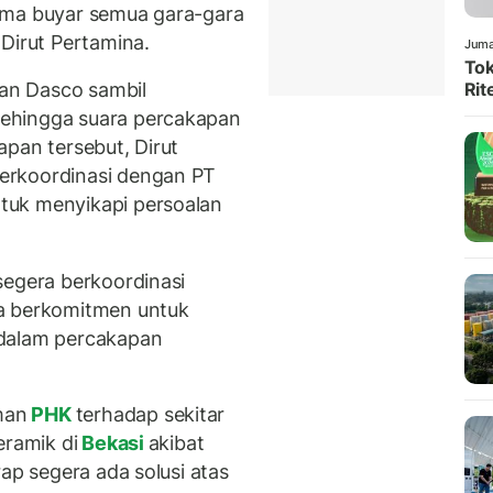
uma buyar semua gara-gara
Dirut Pertamina.
Juma
Tok
kan Dasco sambil
Rit
ehingga suara percakapan
pan tersebut, Dirut
erkoordinasi dengan PT
tuk menyikapi persoalan
segera berkoordinasi
ya berkomitmen untuk
 dalam percakapan
man
PHK
terhadap sekitar
eramik di
Bekasi
akibat
ap segera ada solusi atas