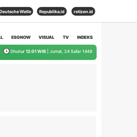
Deutsche Welle
Republika.id
retizen.id
AL
ESGNOW
VISUAL
TV
INDEKS
Dhuhur
12:01 WIB
| Jumat, 24 Safar 1448