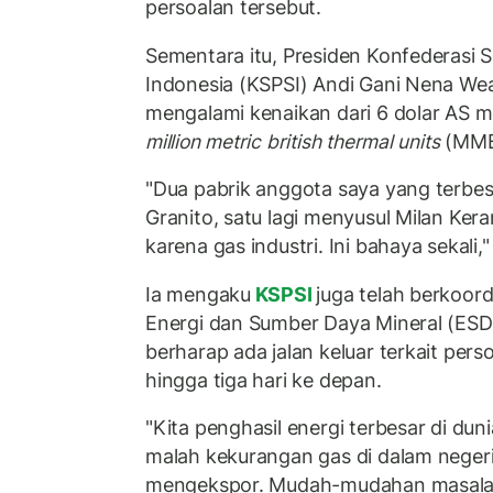
persoalan tersebut.
Sementara itu, Presiden Konfederasi S
Indonesia (KSPSI) Andi Gani Nena We
mengalami kenaikan dari 6 dolar AS m
million metric british thermal units
(MMB
"Dua pabrik anggota saya yang terbesar
Granito, satu lagi menyusul Milan Ker
karena gas industri. Ini bahaya sekali,
Ia mengaku
KSPSI
juga telah berkoor
Energi dan Sumber Daya Mineral (ESDM
berharap ada jalan keluar terkait per
hingga tiga hari ke depan.
"Kita penghasil energi terbesar di dun
malah kekurangan gas di dalam negeri
mengekspor. Mudah-mudahan masalah i