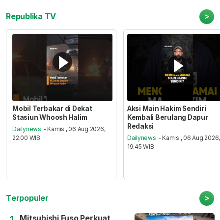
>
Republika TV
Mobil Terbakar di Dekat
Aksi Main Hakim Sendiri
Stasiun Whoosh Halim
Kembali Berulang Dapur
Redaksi
Dailynews
- Kamis , 06 Aug 2026,
22:00 WIB
Dailynews
- Kamis , 06 Aug 2026
19:45 WIB
>
Terpopuler
Mitsubishi Fuso Perkuat