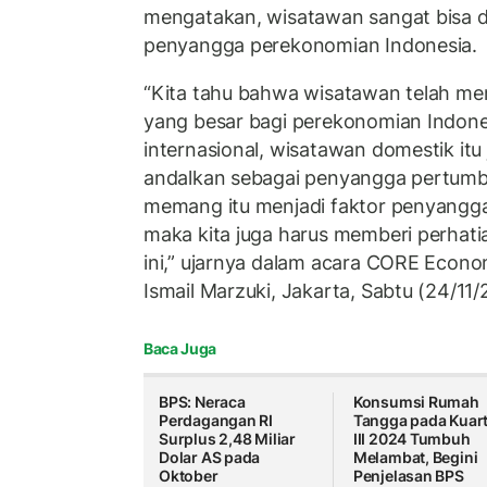
mengatakan, wisatawan sangat bisa d
penyangga perekonomian Indonesia.
“Kita tahu bahwa wisatawan telah m
yang besar bagi perekonomian Indones
internasional, wisatawan domestik itu 
andalkan sebagai penyangga pertumb
memang itu menjadi faktor penyangga
maka kita juga harus memberi perhati
ini,” ujarnya dalam acara CORE Econ
Ismail Marzuki, Jakarta, Sabtu (24/11/
Baca Juga
BPS: Neraca
Konsumsi Rumah
Perdagangan RI
Tangga pada Kuart
Surplus 2,48 Miliar
III 2024 Tumbuh
Dolar AS pada
Melambat, Begini
Oktober
Penjelasan BPS