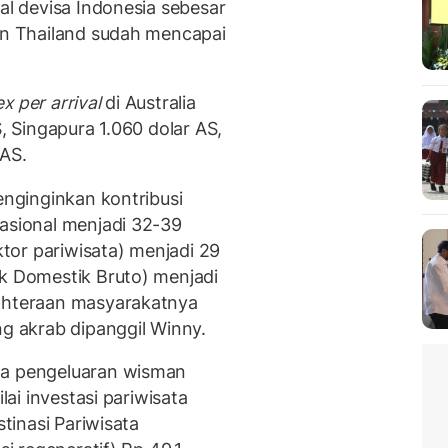
tal devisa Indonesia sebesar
kan Thailand sudah mencapai
x per arrival
di Australia
S, Singapura 1.060 dolar AS,
 AS.
enginginkan kontribusi
nasional menjadi 32-39
ektor pariwisata) menjadi 29
uk Domestik Bruto) menjadi
jahteraan masyarakatnya
ng akrab dipanggil Winny.
ta pengeluaran wisman
lai investasi pariwisata
stinasi Pariwisata