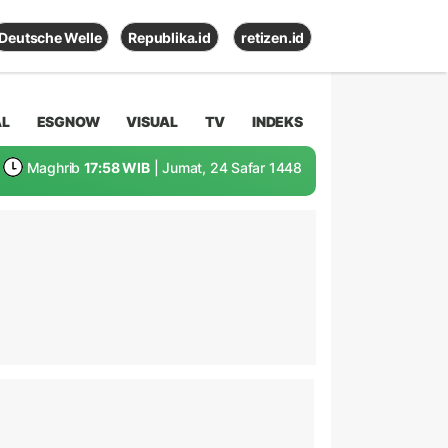
Deutsche Welle
Republika.id
retizen.id
AL
ESGNOW
VISUAL
TV
INDEKS
Maghrib
17:58 WIB
| Jumat, 24 Safar 1448