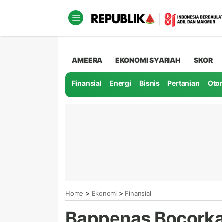
AMEERA
EKONOMI SYARIAH
SKOR
Finansial
Energi
Bisnis
Pertanian
Oto
>
>
Home
Ekonomi
Finansial
Bappenas Bocorkan