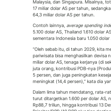
Malaysia, dan Singapura. Misalnya, to
17 miliar dolar AS per tahun, sedang
64,3 miliar dolar AS per tahun.
Contoh lainnya,
average spending inde
5.100 dolar AS, Thailand 1.610 dolar A
sementara Indonesia baru 1.050 dolar
“Oleh sebab itu, di tahun 2029, kita m
pariwisata bisa menghasilkan devisa 
miliar dolar AS, tenaga kerjanya (di s
juta orang, kontribusi PDB-nya (Prod
5 persen, dan juga peningkatan kese
meningkat (14,4 persen),” kata dia ya
Dalam lima tahun mendatang, rata-ra
turut ditargetkan 1.600 per dolar AS, ni
Rp88,7 triliun, hingga kontribusi 13 De