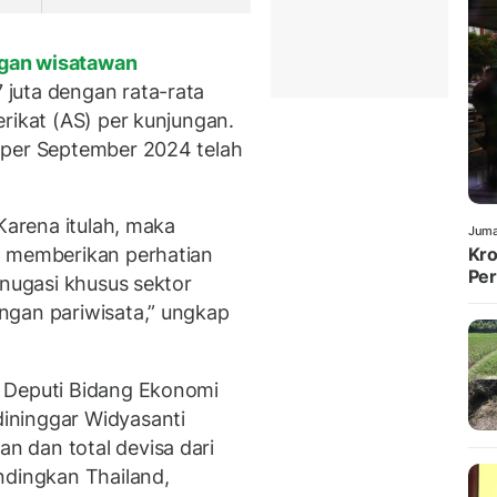
gan wisatawan
juta dengan rata-rata
rikat (AS) per kunjungan.
 per September 2024 telah
 Karena itulah, maka
Juma
a memberikan perhatian
Kro
Per
enugasi khusus sektor
ngan pariwisata,” ungkap
 Deputi Bidang Ekonomi
ininggar Widyasanti
 dan total devisa dari
ndingkan Thailand,