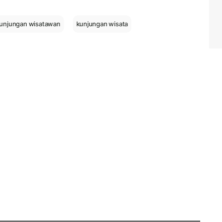
unjungan wisatawan
kunjungan wisata