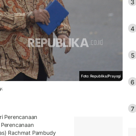
3
4
5
Foto: Republika/Prayogi
6
y.
7
ri Perencanaan
 Perencanaan
as) Rachmat Pambudy