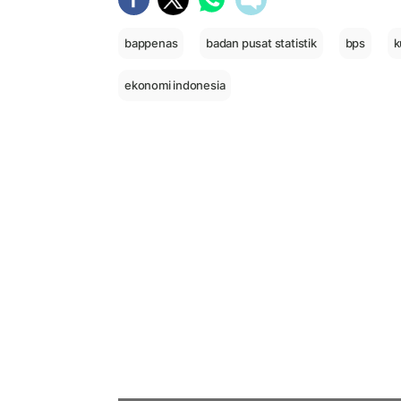
bappenas
badan pusat statistik
bps
k
ekonomi indonesia