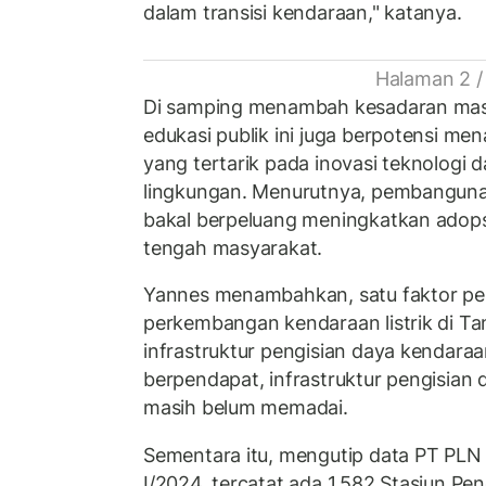
dalam transisi kendaraan," katanya.
Halaman 2 /
Di samping menambah kesadaran masy
edukasi publik ini juga berpotensi m
yang tertarik pada inovasi teknologi
lingkungan. Menurutnya, pembangunan 
bakal berpeluang meningkatkan adopsi 
tengah masyarakat.
Yannes menambahkan, satu faktor p
perkembangan kendaraan listrik di Ta
infrastruktur pengisian daya kendaraan 
berpendapat, infrastruktur pengisian d
masih belum memadai.
Sementara itu, mengutip data PT PLN 
I/2024, tercatat ada 1.582 Stasiun Pen