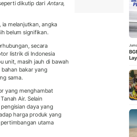
eperti dikutip dari
Antara
,
ia melanjutkan, angka
ih belum signifikan.
erhubungan, secara
Juma
BG
r listrik di Indonesia
La
 unit, masih jauh di bawah
is bahan bakar yang
ang sama.
tor yang menghambat
Tanah Air. Selain
 pengisian daya yang
hadap harga produk yang
tu pertimbangan utama