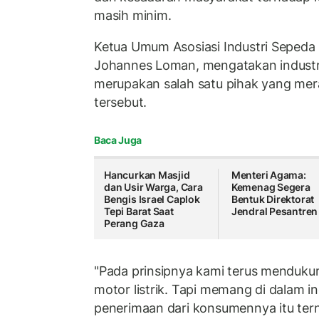
masih minim.
Ketua Umum Asosiasi Industri Sepeda 
Johannes Loman, mengatakan industri 
merupakan salah satu pihak yang me
tersebut.
Baca Juga
Hancurkan Masjid
Menteri Agama:
dan Usir Warga, Cara
Kemenag Segera
Bengis Israel Caplok
Bentuk Direktorat
Tepi Barat Saat
Jendral Pesantren
Perang Gaza
"Pada prinsipnya kami terus menduk
motor listrik. Tapi memang di dalam in
penerimaan dari konsumennya itu tern