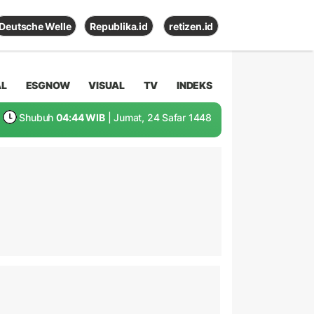
Deutsche Welle
Republika.id
retizen.id
AL
ESGNOW
VISUAL
TV
INDEKS
Shubuh
04:44 WIB
| Jumat, 24 Safar 1448