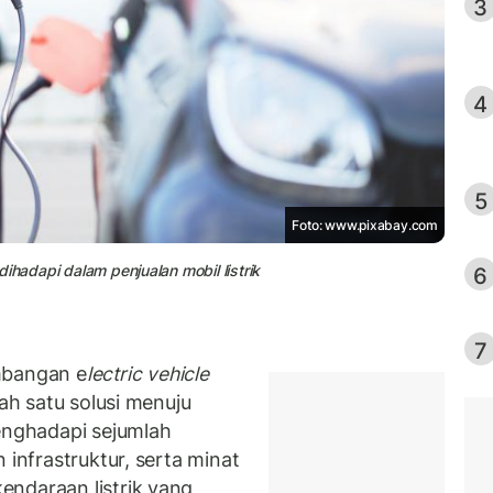
3
4
5
Foto: www.pixabay.com
 dihadapi dalam penjualan mobil listrik
6
7
bangan e
lectric vehicle
lah satu solusi menuju
menghadapi sejumlah
 infrastruktur, serta minat
ndaraan listrik yang