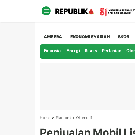
AMEERA
EKONOMI SYARIAH
SKOR
Finansial
Energi
Bisnis
Pertanian
Oto
>
>
Home
Ekonomi
Otomotif
Penjualan Mobil Li