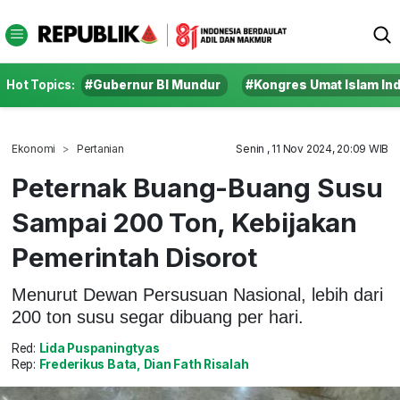
Hot Topics:
#Gubernur BI Mundur
#Kongres Umat Islam In
Ekonomi
Pertanian
Senin , 11 Nov 2024, 20:09 WIB
Peternak Buang-Buang Susu
Sampai 200 Ton, Kebijakan
Pemerintah Disorot
Menurut Dewan Persusuan Nasional, lebih dari
200 ton susu segar dibuang per hari.
Red:
Lida Puspaningtyas
Rep:
Frederikus Bata, Dian Fath Risalah