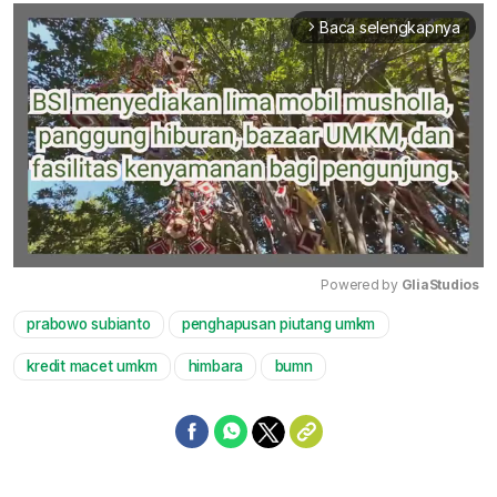
Baca selengkapnya
arrow_forward_ios
Powered by 
GliaStudios
prabowo subianto
penghapusan piutang umkm
Mute
kredit macet umkm
himbara
bumn