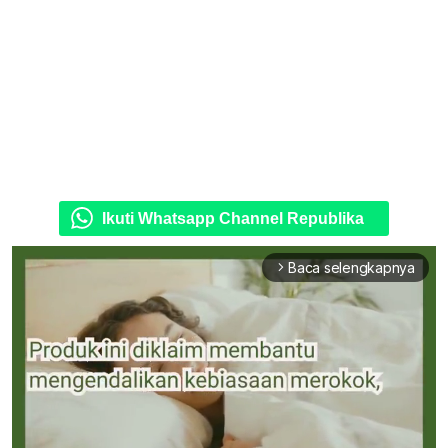
Ikuti Whatsapp Channel Republika
Baca selengkapnya
arrow_forward_ios