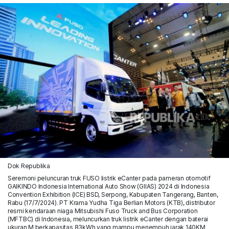
Dok Republika
Seremoni peluncuran truk FUSO listrik eCanter pada pameran otomotif
GAIKINDO Indonesia International Auto Show (GIIAS) 2024 di Indonesia
Convention Exhibition (ICE) BSD, Serpong, Kabupaten Tangerang, Banten,
Rabu (17/7/2024). PT Krama Yudha Tiga Berlian Motors (KTB), distributor
resmi kendaraan niaga Mitsubishi Fuso Truck and Bus Corporation
(MFTBC) di Indonesia, meluncurkan truk listrik eCanter dengan baterai
ukuran M berkapasitas 83kWh yang mampu menempuh jarak 140KM