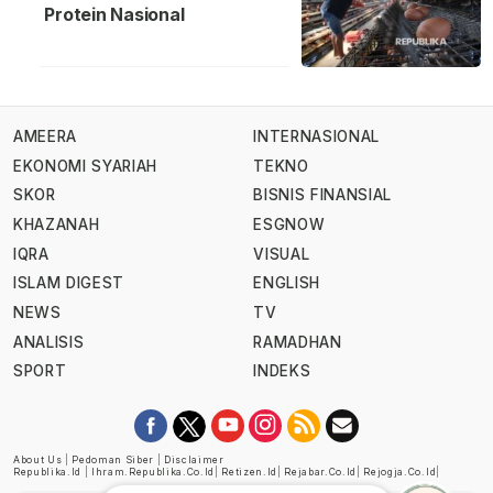
Protein Nasional
AMEERA
INTERNASIONAL
EKONOMI SYARIAH
TEKNO
SKOR
BISNIS FINANSIAL
KHAZANAH
ESGNOW
IQRA
VISUAL
ISLAM DIGEST
ENGLISH
NEWS
TV
ANALISIS
RAMADHAN
SPORT
INDEKS
About Us
|
Pedoman Siber
|
Disclaimer
Republika.id
|
Ihram.republika.co.id
|
Retizen.id
|
Rejabar.co.id
|
Rejogja.co.id
|