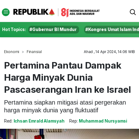
Hot Topics:
#Gubernur BI Mundur
#Kongres Umat Islam In
Ekonomi
Finansial
Ahad , 14 Apr 2024, 14:06 WIB
Pertamina Pantau Dampak
Harga Minyak Dunia
Pascaserangan Iran ke Israel
Pertamina siapkan mitigasi atasi pergerakan
harga minyak dunia yang fluktuatif
Red:
Ichsan Emrald Alamsyah
Rep:
Muhammad Nursyamsi