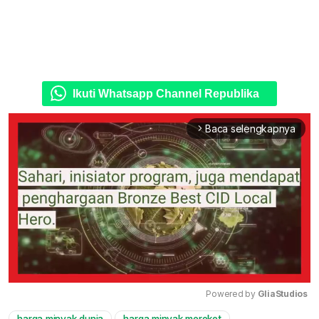
Ikuti Whatsapp Channel Republika
Baca selengkapnya
arrow_forward_ios
Powered by 
GliaStudios