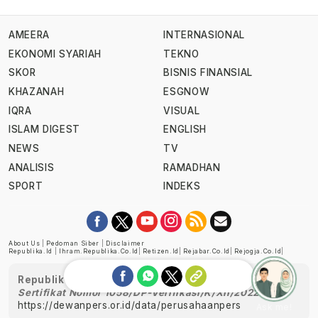
AMEERA
INTERNASIONAL
EKONOMI SYARIAH
TEKNO
SKOR
BISNIS FINANSIAL
KHAZANAH
ESGNOW
IQRA
VISUAL
ISLAM DIGEST
ENGLISH
NEWS
TV
ANALISIS
RAMADHAN
SPORT
INDEKS
About Us
|
Pedoman Siber
|
Disclaimer
Republika.id
|
Ihram.republika.co.id
|
Retizen.id
|
Rejabar.co.id
|
Rejogja.co.id
|
Republika telah diverifikasi oleh Dewan Pers
Sertifikat Nomor 1058/DP-Verifikasi/K/XII/2022
https://dewanpers.or.id/data/perusahaanpers
Ask me!