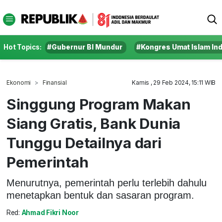
Hot Topics:
#Gubernur BI Mundur
#Kongres Umat Islam In
Ekonomi
Finansial
Kamis , 29 Feb 2024, 15:11 WIB
Singgung Program Makan
Siang Gratis, Bank Dunia
Tunggu Detailnya dari
Pemerintah
Menurutnya, pemerintah perlu terlebih dahulu
menetapkan bentuk dan sasaran program.
Red:
Ahmad Fikri Noor