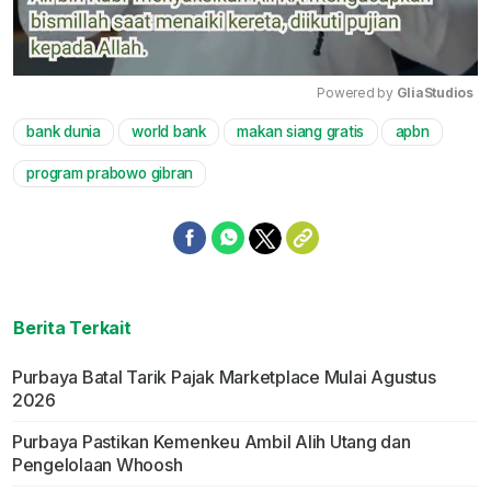
Powered by 
GliaStudios
bank dunia
world bank
makan siang gratis
apbn
Mute
program prabowo gibran
Berita Terkait
Purbaya Batal Tarik Pajak Marketplace Mulai Agustus
2026
Purbaya Pastikan Kemenkeu Ambil Alih Utang dan
Pengelolaan Whoosh