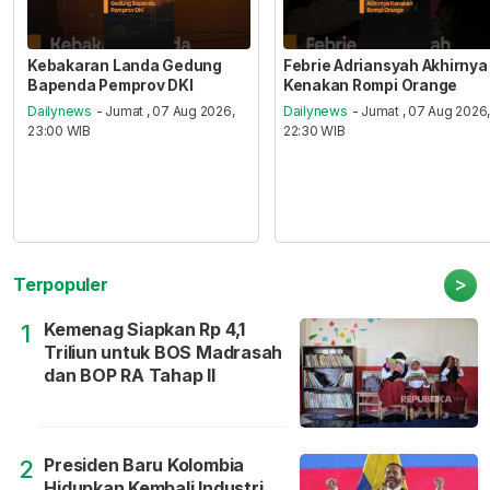
Kebakaran Landa Gedung
Febrie Adriansyah Akhirnya
Bapenda Pemprov DKI
Kenakan Rompi Orange
Dailynews
- Jumat , 07 Aug 2026,
Dailynews
- Jumat , 07 Aug 2026
23:00 WIB
22:30 WIB
>
Terpopuler
Kemenag Siapkan Rp 4,1
1
Triliun untuk BOS Madrasah
dan BOP RA Tahap II
Presiden Baru Kolombia
2
Hidupkan Kembali Industri