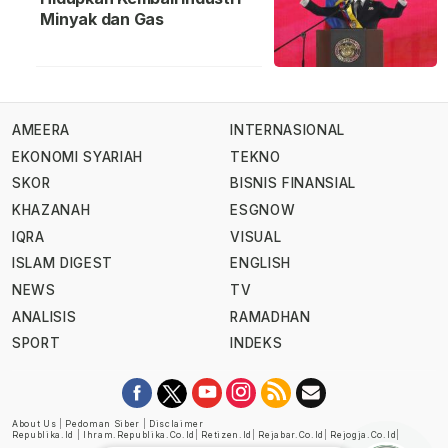
Minyak dan Gas
AMEERA
INTERNASIONAL
EKONOMI SYARIAH
TEKNO
SKOR
BISNIS FINANSIAL
KHAZANAH
ESGNOW
IQRA
VISUAL
ISLAM DIGEST
ENGLISH
NEWS
TV
ANALISIS
RAMADHAN
SPORT
INDEKS
About Us
|
Pedoman Siber
|
Disclaimer
Republika.id
|
Ihram.republika.co.id
|
Retizen.id
|
Rejabar.co.id
|
Rejogja.co.id
|