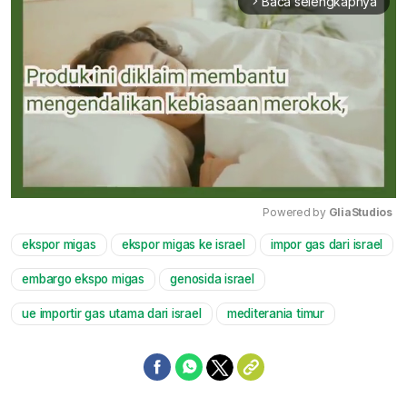
Baca selengkapnya
arrow_forward_ios
Powered by 
GliaStudios
ekspor migas
ekspor migas ke israel
impor gas dari israel
Mute
embargo ekspo migas
genosida israel
ue importir gas utama dari israel
mediterania timur