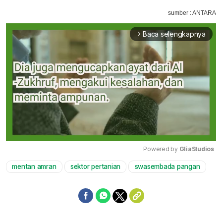
sumber : ANTARA
Baca selengkapnya
arrow_forward_ios
Powered by 
GliaStudios
mentan amran
sektor pertanian
swasembada pangan
Mute