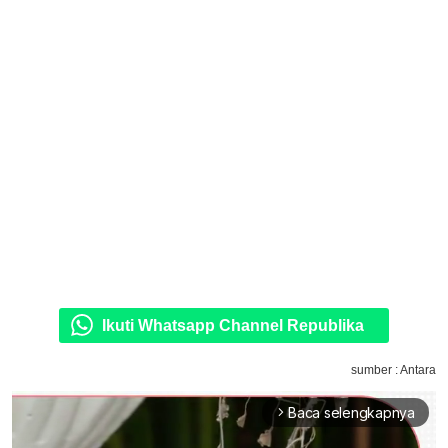
Ikuti Whatsapp Channel Republika
sumber : Antara
Baca selengkapnya
arrow_forward_ios