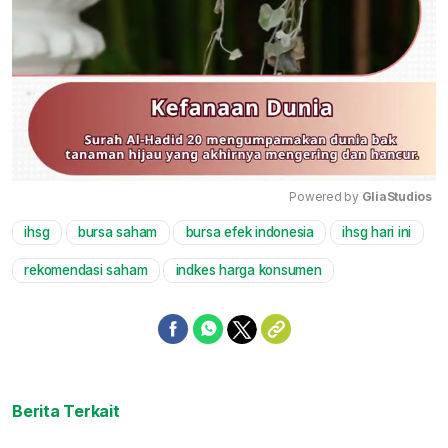
Powered by 
GliaStudios
ihsg
bursa saham
bursa efek indonesia
ihsg hari ini
Mute
rekomendasi saham
indkes harga konsumen
Berita Terkait