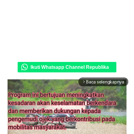
Ikuti Whatsapp Channel Republika
Baca selengkapnya
arrow_forward_ios