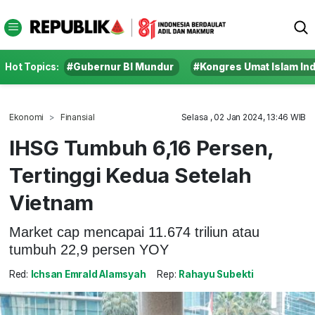
Hot Topics:
#Gubernur BI Mundur
#Kongres Umat Islam In
Ekonomi
Finansial
Selasa , 02 Jan 2024, 13:46 WIB
IHSG Tumbuh 6,16 Persen,
Tertinggi Kedua Setelah
Vietnam
Market cap mencapai 11.674 triliun atau
tumbuh 22,9 persen YOY
Red:
Ichsan Emrald Alamsyah
Rep:
Rahayu Subekti