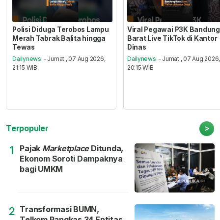
Polisi Diduga Terobos Lampu
Viral Pegawai P3K Bandung
Merah Tabrak Balita hingga
Barat Live TikTok di Kantor
Tewas
Dinas
Dailynews
- Jumat , 07 Aug 2026,
Dailynews
- Jumat , 07 Aug 2026
21:15 WIB
20:15 WIB
>
Terpopuler
Pajak
Marketplace
Ditunda,
1
Ekonom Soroti Dampaknya
bagi UMKM
Transformasi BUMN,
2
Telkom Pangkas 34 Entitas