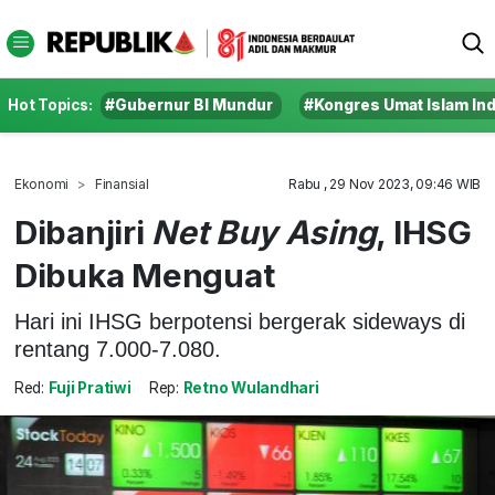
Hot Topics:
#Gubernur BI Mundur
#Kongres Umat Islam In
Ekonomi
Finansial
Rabu , 29 Nov 2023, 09:46 WIB
Dibanjiri
Net Buy Asing
, IHSG
Dibuka Menguat
Hari ini IHSG berpotensi bergerak sideways di
rentang 7.000-7.080.
Red:
Fuji Pratiwi
Rep:
Retno Wulandhari