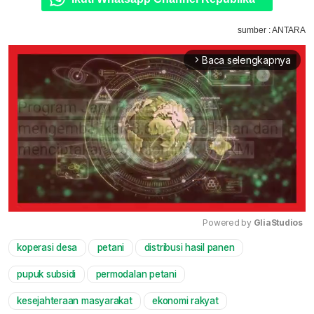
sumber : ANTARA
Baca selengkapnya
arrow_forward_ios
Powered by 
GliaStudios
koperasi desa
petani
distribusi hasil panen
Mute
pupuk subsidi
permodalan petani
kesejahteraan masyarakat
ekonomi rakyat