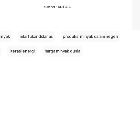
sumber : ANTARA
inyak
nilai tukar dolar as
produksi minyak dalam negeri
literasi energi
harga minyak dunia