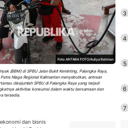
3
4
Foto: ANTARA FOTO/Auliya Rahman
5
yak (BBM) di SPBU Jalan Bukit Keminting, Palangka Raya,
 Patra Niaga Regional Kalimantan menyebutkan, antrean
rtamax disejumlah SPBU di Palangka Raya yang terjadi
6
ingkatnya aktivitas konsumsi dalam waktu bersamaan dan
a tersedia.
7
ekonomi dan bisnis