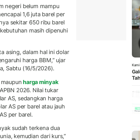
am negeri belum mampu
capai 1,6 juta barel per
ya sekitar 650 ribu barel
n kebutuhan masih dipenuhi
 asing, dalam hal ini dolar
ngaruhi harga BBM,” ujar
Kami
, Sabtu (16/5/2026).
Gal
Tah
ah maupun
harga minyak
 APBN 2026. Nilai tukar
lar AS, sedangkan harga
ar AS per barel atau jauh
AS per barel.
inyak sudah terkena dua
nia, kemudian dari kurs,”