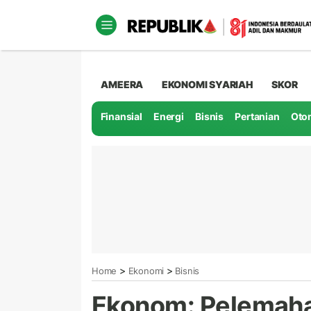
AMEERA
EKONOMI SYARIAH
SKOR
Finansial
Energi
Bisnis
Pertanian
Oto
>
>
Home
Ekonomi
Bisnis
Ekonom: Pelemaha