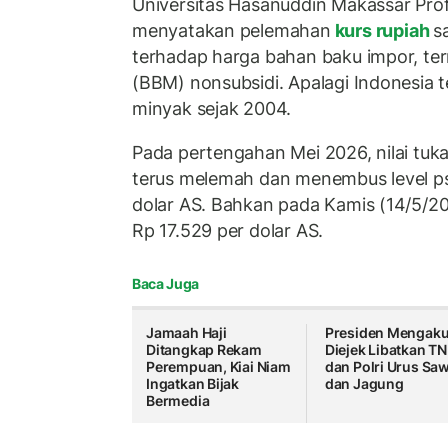
Universitas Hasanuddin Makassar Pro
menyatakan pelemahan
kurs rupiah
s
terhadap harga bahan baku impor, te
(BBM) nonsubsidi. Apalagi Indonesia t
minyak sejak 2004.
Pada pertengahan Mei 2026, nilai tuka
terus melemah dan menembus level psi
dolar AS. Bahkan pada Kamis (14/5/2026
Rp 17.529 per dolar AS.
Baca Juga
Jamaah Haji
Presiden Mengak
Ditangkap Rekam
Diejek Libatkan TN
Perempuan, Kiai Niam
dan Polri Urus Sa
Ingatkan Bijak
dan Jagung
Bermedia