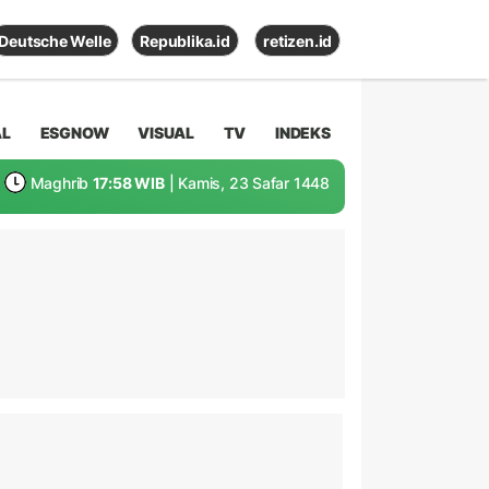
Deutsche Welle
Republika.id
retizen.id
AL
ESGNOW
VISUAL
TV
INDEKS
Maghrib
17:58 WIB
| Kamis, 23 Safar 1448