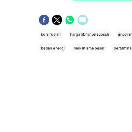
kurs rupiah
harga bbm nonsubsidi
impor m
beban energi
mekanisme pasar
pertamina