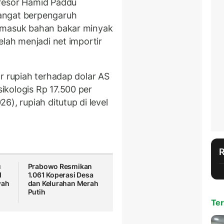
fesor Hamid Paddu
angat berpengaruh
rmasuk bahan bakar minyak
elah menjadi net importir
r rupiah terhadap dolar AS
kologis Rp 17.500 per
), rupiah ditutup di level
u
Prabowo Resmikan
I
1.061 Koperasi Desa
wah
dan Kelurahan Merah
Putih
Ter