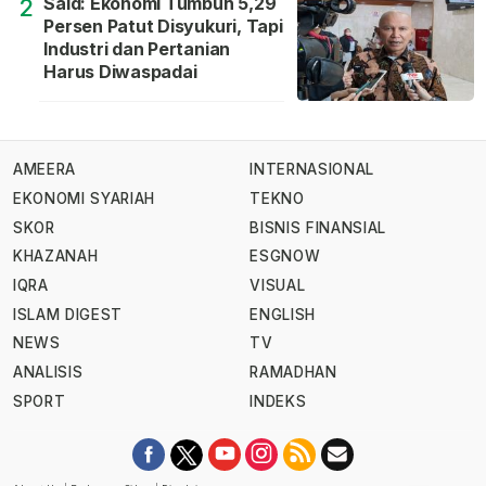
Said: Ekonomi Tumbuh 5,29
2
Persen Patut Disyukuri, Tapi
Industri dan Pertanian
Harus Diwaspadai
AMEERA
INTERNASIONAL
EKONOMI SYARIAH
TEKNO
SKOR
BISNIS FINANSIAL
KHAZANAH
ESGNOW
IQRA
VISUAL
ISLAM DIGEST
ENGLISH
NEWS
TV
ANALISIS
RAMADHAN
SPORT
INDEKS