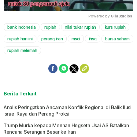
Powered by 
GliaStudios
bank indonesia
rupiah
nilai tukar rupiah
kurs rupiah
Mute
rupiah hari ini
perang iran
msci
ihsg
bursa saham
rupiah melemah
Berita Terkait
Analis Peringatkan Ancaman Konflik Regional di Balik Ilusi
Israel Raya dan Perang Proksi
Trump Murka kepada Menhan Hegseth Usai AS Batalkan
Rencana Serangan Besar ke Iran