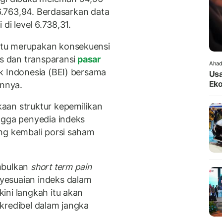
 6.763,94. Berdasarkan data
di level 6.738,31.
tu merupakan konsekuensi
as dan transparansi
pasar
Ahad
k Indonesia (BEI) bersama
Usa
Eko
innya.
aan struktur kepemilikan
ngga penyedia indeks
ng kembali porsi saham
mbulkan
short term pain
yesuaian indeks dalam
ini langkah itu akan
kredibel dalam jangka