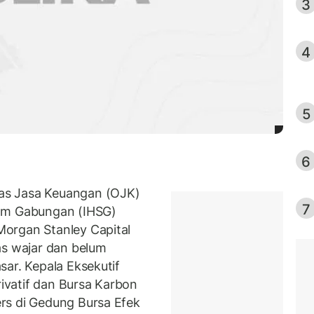
3
4
5
6
as Jasa Keuangan (OJK)
7
ham Gabungan (IHSG)
organ Stanley Capital
as wajar dan belum
sar. Kepala Eksekutif
vatif dan Bursa Karbon
rs di Gedung Bursa Efek