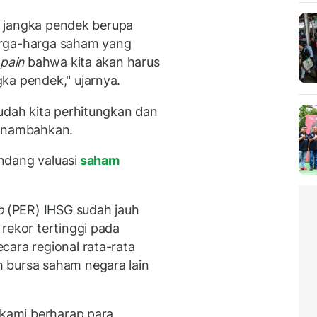
si jangka pendek berupa
arga-harga saham yang
 pain
bahwa kita akan harus
ka pendek," ujarnya.
sudah kita perhitungkan dan
menambahkan.
ndang valuasi
saham
o
(PER) IHSG sudah jauh
rekor tertinggi pada
cara regional rata-rata
 bursa saham negara lain
 kami berharap para