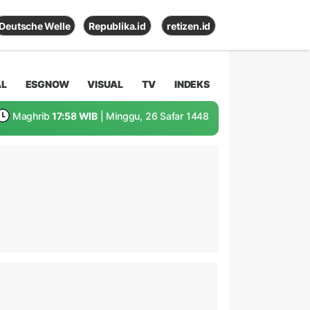
Deutsche Welle
Republika.id
retizen.id
AL
ESGNOW
VISUAL
TV
INDEKS
Maghrib
17:58 WIB
| Minggu, 26 Safar 1448