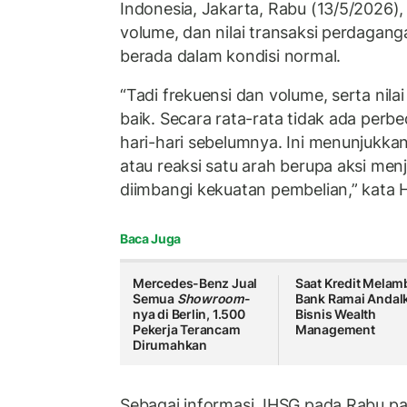
Indonesia, Jakarta, Rabu (13/5/2026)
volume, dan nilai transaksi perdagang
berada dalam kondisi normal.
“Tadi frekuensi dan volume, serta nilai
baik. Secara rata-rata tidak ada per
hari-hari sebelumnya. Ini menunjukka
atau reaksi satu arah berupa aksi me
diimbangi kekuatan pembelian,” kata 
Baca Juga
Mercedes-Benz Jual
Saat Kredit Melam
Semua
Showroom
-
Bank Ramai Andal
nya di Berlin, 1.500
Bisnis Wealth
Pekerja Terancam
Management
Dirumahkan
Sebagai informasi, IHSG pada Rabu p