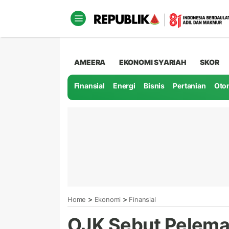
AMEERA
EKONOMI SYARIAH
SKOR
Finansial
Energi
Bisnis
Pertanian
Oto
>
>
Home
Ekonomi
Finansial
OJK Sebut Pelema