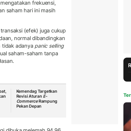
, mengatakan frekuensi,
an saham hari ini masih
 transaksi (efek) juga cukup
bedaan, normal dibandingkan
n tidak adanya
panic selling
njual saham-saham tanpa
Hasan.
bat,
Kemendag Targetkan
Ter
kan
Revisi Aturan
E-
Commerce
Rampung
Pekan Depan
agi dibuka melemah 94,96