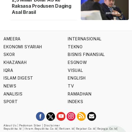
Raksasa Produsen Daging
Asal Brasil
AMEERA
INTERNASIONAL
EKONOMI SYARIAH
TEKNO
SKOR
BISNIS FINANSIAL
KHAZANAH
ESGNOW
IQRA
VISUAL
ISLAM DIGEST
ENGLISH
NEWS
TV
ANALISIS
RAMADHAN
SPORT
INDEKS
About Us
|
Pedoman Siber
|
Disclaimer
Republika.id
|
Ihram.republika.co.id
|
Retizen.id
|
Rejabar.co.id
|
Rejogja.co.id
|