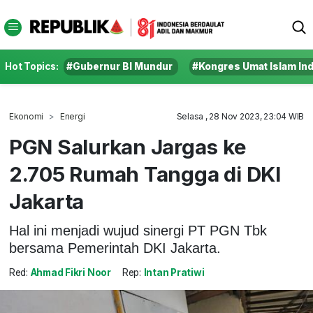
Hot Topics:
#Gubernur BI Mundur
#Kongres Umat Islam In
Ekonomi
Energi
Selasa , 28 Nov 2023, 23:04 WIB
PGN Salurkan Jargas ke
2.705 Rumah Tangga di DKI
Jakarta
Hal ini menjadi wujud sinergi PT PGN Tbk
bersama Pemerintah DKI Jakarta.
Red:
Ahmad Fikri Noor
Rep:
Intan Pratiwi