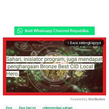
Ikuti Whatsapp Channel Republika
Baca selengkapnya
arrow_forward_ios
Powered by 
GliaStudios
ihsg
ihsg hari ini
rekomendasi saham