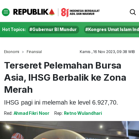
Hot Topics:
#Gubernur BI Mundur
#Kongres Umat Islam In
Ekonomi
Finansial
Kamis , 16 Nov 2023, 09:38 WIB
Terseret Pelemahan Bursa
Asia, IHSG Berbalik ke Zona
Merah
IHSG pagi ini melemah ke level 6.927,70.
Red:
Ahmad Fikri Noor
Rep:
Retno Wulandhari