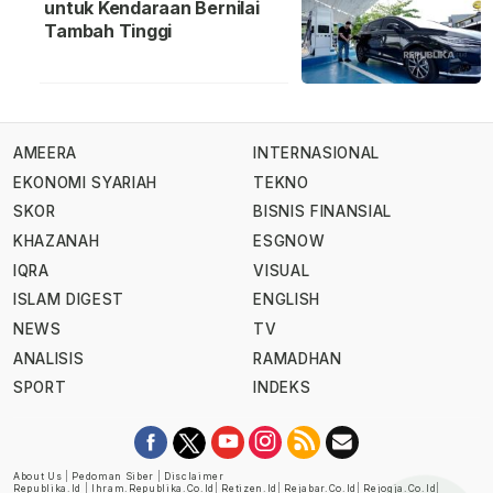
untuk Kendaraan Bernilai
Tambah Tinggi
AMEERA
INTERNASIONAL
EKONOMI SYARIAH
TEKNO
SKOR
BISNIS FINANSIAL
KHAZANAH
ESGNOW
IQRA
VISUAL
ISLAM DIGEST
ENGLISH
NEWS
TV
ANALISIS
RAMADHAN
SPORT
INDEKS
About Us
|
Pedoman Siber
|
Disclaimer
Republika.id
|
Ihram.republika.co.id
|
Retizen.id
|
Rejabar.co.id
|
Rejogja.co.id
|