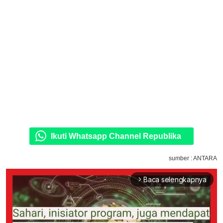
Ikuti Whatsapp Channel Republika
sumber : ANTARA
Baca selengkapnya
arrow_forward_ios