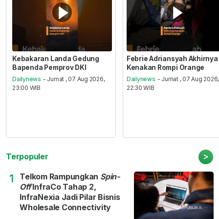
Kebakaran Landa Gedung
Febrie Adriansyah Akhirnya
Bapenda Pemprov DKI
Kenakan Rompi Orange
Dailynews
- Jumat , 07 Aug 2026,
Dailynews
- Jumat , 07 Aug 2026
23:00 WIB
22:30 WIB
>
Terpopuler
Telkom Rampungkan
Spin-
1
Off
InfraCo Tahap 2,
InfraNexia Jadi Pilar Bisnis
Wholesale Connectivity