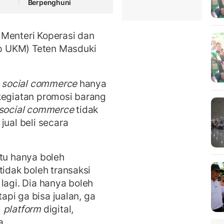
Berpenghuni
ri Menteri Koperasi dan
p UKM) Teten Masduki
i
social commerce
hanya
kegiatan promosi barang
 social commerce
tidak
jual beli secara
tu hanya boleh
tidak boleh transaksi
lagi. Dia hanya boleh
tapi ga bisa jualan, ga
m
platform
digital,
a.