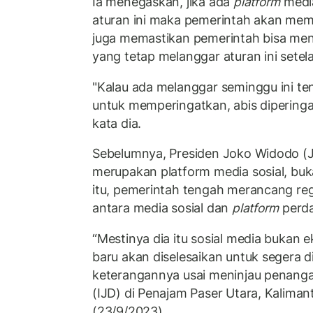
Ia menegaskan, jika ada
platform
media
aturan ini maka pemerintah akan mem
juga memastikan pemerintah bisa me
yang tetap melanggar aturan ini setel
"Kalau ada melanggar seminggu ini te
untuk memperingatkan, abis diperinga
kata dia.
Sebelumnya, Presiden Joko Widodo (
merupakan platform media sosial, bu
itu, pemerintah tengah merancang re
antara media sosial dan
platform
perda
“Mestinya dia itu sosial media bukan 
baru akan diselesaikan untuk segera d
keterangannya usai meninjau penanga
(IJD) di Penajam Paser Utara, Kaliman
(23/9/2023).