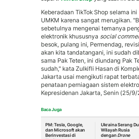
Keberadaan TikTok Shop selama ini
UMKM karena sangat merugikan. "Ba
sebetulnya mengenai temanya pen
elektronik khususnya
social comme
besok, pulang ini, Permendag, rev
akan kita tandatangani, ini sudah 
sama Pak Teten, ini diundang Pak Tet
sudah," kata Zulkifli Hasan di Komp
Jakarta usai mengikuti rapat terbat
penataan perniagaan sistem elektron
Kepresidenan Jakarta, Senin (25/9/
Baca Juga
PM: Tesla, Google,
Ukraina Serang D
dan Microsoft akan
Wilayah Rusia
Berinvestasi di
dengan
Drone