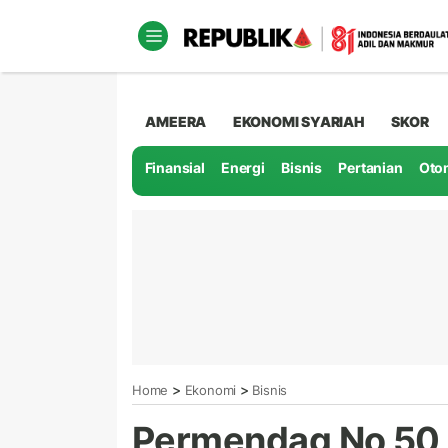
AMEERA
EKONOMI SYARIAH
SKOR
Finansial
Energi
Bisnis
Pertanian
Oto
>
>
Home
Ekonomi
Bisnis
Permendag No 50 D