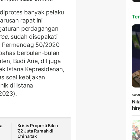
 diprotes banyak pelaku
Ter
rusan rapat ini
gaturan perdagangan
rce,
sudah disepakati
isi Permendag 50/2020
dibahas berbulan-bulan
en, Budi Arie, dll juga
lek Istana Kepresidenan,
as soal kebijakan
ik di Istana
2023).
Sabt
Nil
hin
ua
Krisis Properti Bikin
7,2 Juta Rumah di
China tak