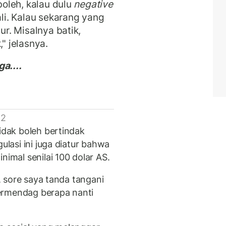
-boleh, kalau dulu
negative
i. Kalau sekarang yang
ur. Misalnya batik,
," jelasnya.
a....
 2
tidak boleh bertindak
ulasi ini juga diatur bahwa
nimal senilai 100 dolar AS.
i, sore saya tanda tangani
ermendag berapa nanti