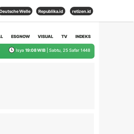
Deutsche Welle
Republika.id
retizen.id
AL
ESGNOW
VISUAL
TV
INDEKS
Isya
19:08 WIB
| Sabtu, 25 Safar 1448