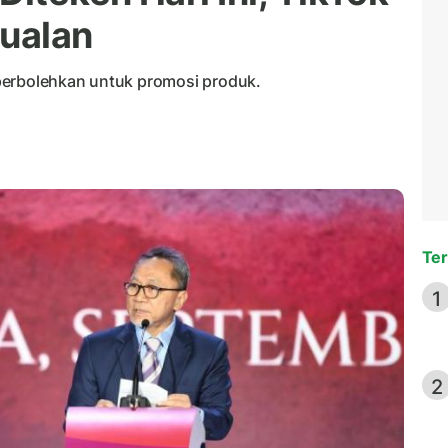
jualan
perbolehkan untuk promosi produk.
a
Ter
1
2