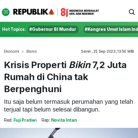
Hot Topics:
#Gubernur BI Mundur
#Kongres Umat Islam In
Ekonomi
Bisnis
Senin , 25 Sep 2023, 13:50 WIB
Krisis Properti
Bikin
7,2 Juta
Rumah di China tak
Berpenghuni
Itu saja belum termasuk perumahan yang telah
terjual tapi belum selesai dibangun.
Red:
Fuji Pratiwi
Rep:
Novita Intan