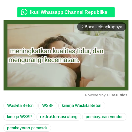
Ikuti Whatsapp Channel Republika
Baca selengkapnya
arrow_forward_ios
Powered by 
GliaStudios
Waskita Beton
WSBP
kinerja Waskita Beton
Mute
kinerja WSBP
restrukturisasi utang
pembayaran vendor
pembayaran pemasok