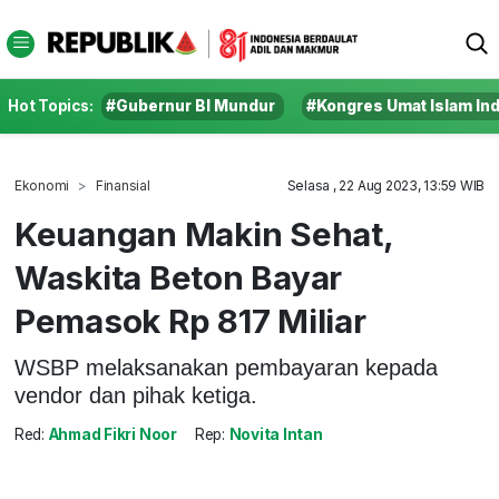
Hot Topics:
#Gubernur BI Mundur
#Kongres Umat Islam In
Ekonomi
Finansial
Selasa , 22 Aug 2023, 13:59 WIB
Keuangan Makin Sehat,
Waskita Beton Bayar
Pemasok Rp 817 Miliar
WSBP melaksanakan pembayaran kepada
vendor dan pihak ketiga.
Red:
Ahmad Fikri Noor
Rep:
Novita Intan