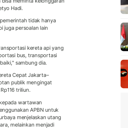
 bisa meminta kelonggaran
etyo Hadi.
 pemerintah tidak hanya
 juga persoalan lain
ransportasi kereta api yang
ortasi bus, transportasi
baiki," sambung dia.
ereta Cepat Jakarta–
tan publik mengingat
p116 triliun.
, kepada wartawan
 menggunakan APBN untuk
rbaya menjelaskan utang
ara, melainkan menjadi