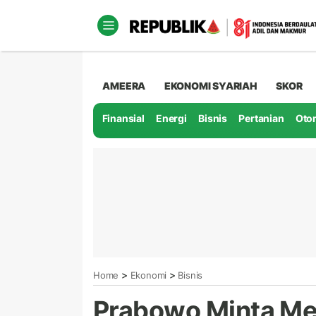
AMEERA
EKONOMI SYARIAH
SKOR
Finansial
Energi
Bisnis
Pertanian
Oto
>
>
Home
Ekonomi
Bisnis
Prabowo Minta Men