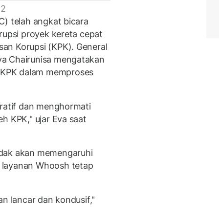
 2
C) telah angkat bicara
rupsi proyek kereta cepat
an Korupsi (KPK). General
va Chairunisa mengatakan
 KPK dalam memproses
eratif dan menghormati
h KPK," ujar Eva saat
idak akan memengaruhi
 layanan Whoosh tetap
an lancar dan kondusif,"