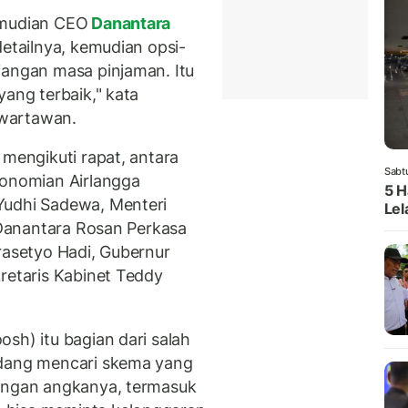
emudian CEO
Danantara
detailnya, kemudian opsi-
jangan masa pinjaman. Itu
yang terbaik," kata
 wartawan.
 mengikuti rapat, antara
Sabt
konomian Airlangga
5 H
Yudhi Sadewa, Menteri
Lel
O Danantara Rosan Perkasa
rasetyo Hadi, Gubernur
retaris Kabinet Teddy
sh) itu bagian dari salah
edang mencari skema yang
tungan angkanya, termasuk