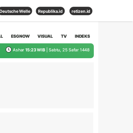
Deutsche Welle
Republika.id
retizen.id
AL
ESGNOW
VISUAL
TV
INDEKS
Ashar
15:23 WIB
| Sabtu, 25 Safar 1448