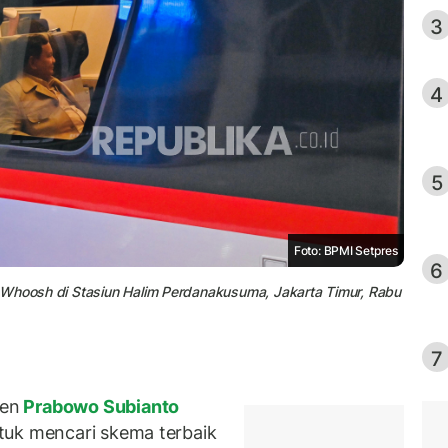
3
4
5
Foto: BPMI Setpres
6
 Whoosh di Stasiun Halim Perdanakusuma, Jakarta Timur, Rabu
7
den
Prabowo Subianto
tuk mencari skema terbaik