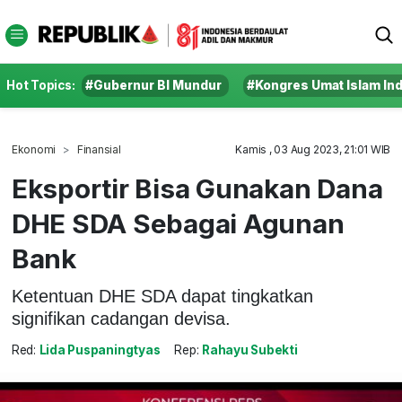
Hot Topics:
#Gubernur BI Mundur
#Kongres Umat Islam In
Ekonomi
Finansial
Kamis , 03 Aug 2023, 21:01 WIB
Eksportir Bisa Gunakan Dana
DHE SDA Sebagai Agunan
Bank
Ketentuan DHE SDA dapat tingkatkan
signifikan cadangan devisa.
Red:
Lida Puspaningtyas
Rep:
Rahayu Subekti