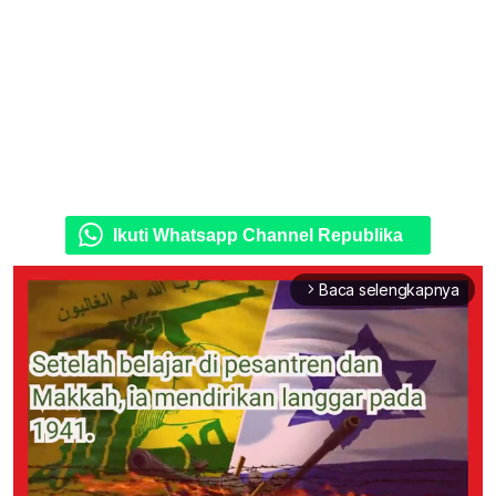
Ikuti Whatsapp Channel Republika
Baca selengkapnya
arrow_forward_ios