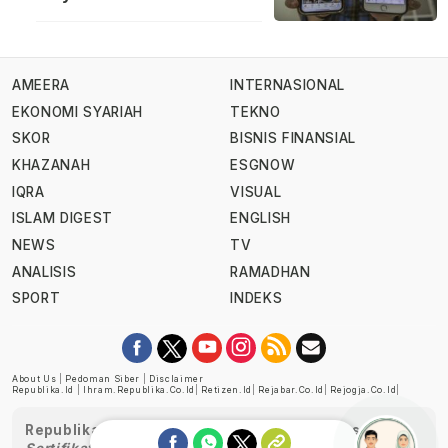
AMEERA
INTERNASIONAL
EKONOMI SYARIAH
TEKNO
SKOR
BISNIS FINANSIAL
KHAZANAH
ESGNOW
IQRA
VISUAL
ISLAM DIGEST
ENGLISH
NEWS
TV
ANALISIS
RAMADHAN
SPORT
INDEKS
About Us
|
Pedoman Siber
|
Disclaimer
Republika.id
|
Ihram.republika.co.id
|
Retizen.id
|
Rejabar.co.id
|
Rejogja.co.id
|
Republika telah diverifikasi oleh Dewan Pers
Sertifikat Nomor 1058/DP-Verifikasi/K/XII/2022