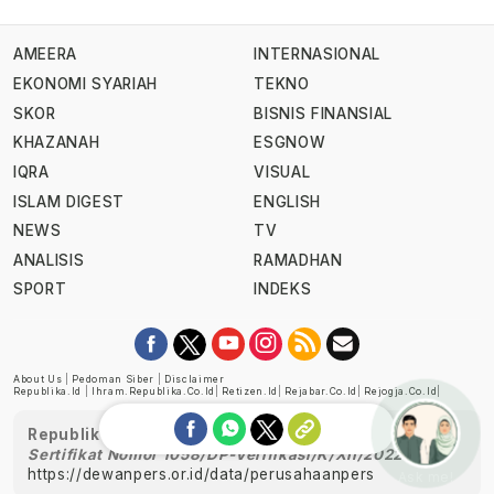
AMEERA
INTERNASIONAL
EKONOMI SYARIAH
TEKNO
SKOR
BISNIS FINANSIAL
KHAZANAH
ESGNOW
IQRA
VISUAL
ISLAM DIGEST
ENGLISH
NEWS
TV
ANALISIS
RAMADHAN
SPORT
INDEKS
About Us
|
Pedoman Siber
|
Disclaimer
Republika.id
|
Ihram.republika.co.id
|
Retizen.id
|
Rejabar.co.id
|
Rejogja.co.id
|
Republika telah diverifikasi oleh Dewan Pers
Sertifikat Nomor 1058/DP-Verifikasi/K/XII/2022
https://dewanpers.or.id/data/perusahaanpers
Ask me!