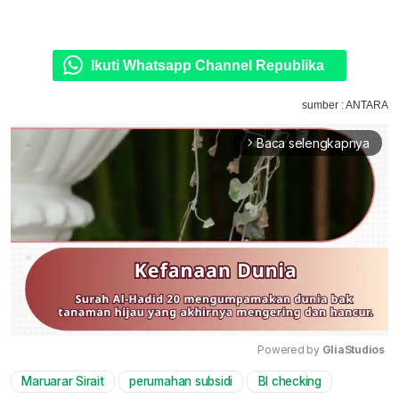
Ikuti Whatsapp Channel Republika
sumber : ANTARA
Baca selengkapnya
arrow_forward_ios
Powered by 
GliaStudios
Maruarar Sirait
perumahan subsidi
BI checking
Mute