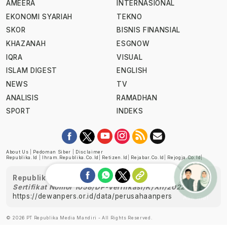
AMEERA
INTERNASIONAL
EKONOMI SYARIAH
TEKNO
SKOR
BISNIS FINANSIAL
KHAZANAH
ESGNOW
IQRA
VISUAL
ISLAM DIGEST
ENGLISH
NEWS
TV
ANALISIS
RAMADHAN
SPORT
INDEKS
About Us
|
Pedoman Siber
|
Disclaimer
Republika.id
|
Ihram.republika.co.id
|
Retizen.id
|
Rejabar.co.id
|
Rejogja.co.id
|
Republika telah diverifikasi oleh Dewan Pers
Sertifikat Nomor 1058/DP-Verifikasi/K/XII/2022
https://dewanpers.or.id/data/perusahaanpers
Ask me!
© 2026 PT Republika Media Mandiri - All Rights Reserved.