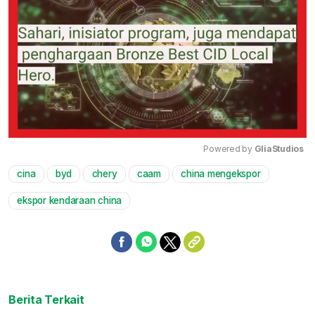
Powered by 
GliaStudios
cina
byd
chery
caam
china mengekspor
Mute
ekspor kendaraan china
Berita Terkait