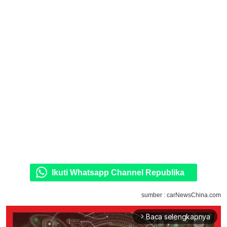
Ikuti Whatsapp Channel Republika
sumber : carNewsChina.com
Baca selengkapnya
arrow_forward_ios