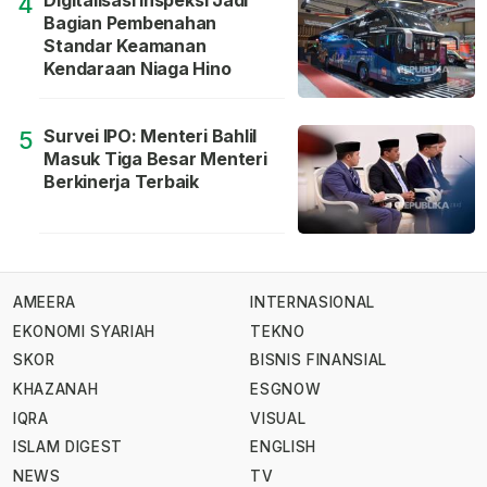
Digitalisasi Inspeksi Jadi
4
Bagian Pembenahan
Standar Keamanan
Kendaraan Niaga Hino
Survei IPO: Menteri Bahlil
5
Masuk Tiga Besar Menteri
Berkinerja Terbaik
AMEERA
INTERNASIONAL
EKONOMI SYARIAH
TEKNO
SKOR
BISNIS FINANSIAL
KHAZANAH
ESGNOW
IQRA
VISUAL
ISLAM DIGEST
ENGLISH
NEWS
TV