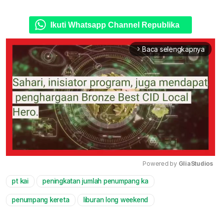
Ikuti Whatsapp Channel Republika
Baca selengkapnya
arrow_forward_ios
Powered by 
GliaStudios
pt kai
peningkatan jumlah penumpang ka
Mute
penumpang kereta
liburan long weekend