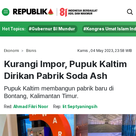
Hot Topics:
#Gubernur BI Mundur
#Kongres Umat Islam In
Ekonomi
Bisnis
Kamis , 04 May 2023, 23:58 WIB
Kurangi Impor, Pupuk Kaltim
Dirikan Pabrik Soda Ash
Pupuk Kaltim membangun pabrik baru di
Bontang, Kalimantan Timur.
Red:
Ahmad Fikri Noor
Rep:
Iit Septyaningsih