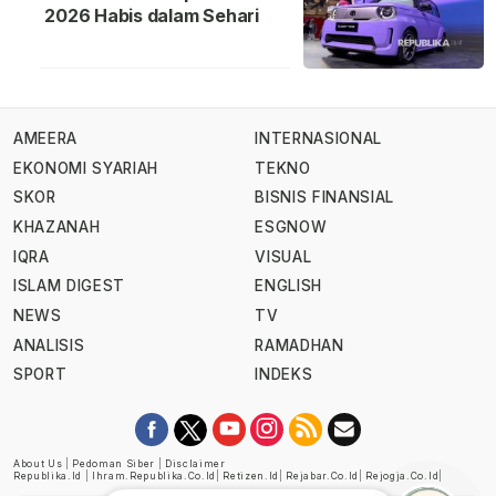
2026 Habis dalam Sehari
AMEERA
INTERNASIONAL
EKONOMI SYARIAH
TEKNO
SKOR
BISNIS FINANSIAL
KHAZANAH
ESGNOW
IQRA
VISUAL
ISLAM DIGEST
ENGLISH
NEWS
TV
ANALISIS
RAMADHAN
SPORT
INDEKS
About Us
|
Pedoman Siber
|
Disclaimer
Republika.id
|
Ihram.republika.co.id
|
Retizen.id
|
Rejabar.co.id
|
Rejogja.co.id
|