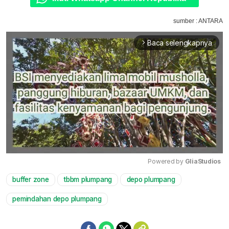
sumber : ANTARA
Baca selengkapnya
arrow_forward_ios
Powered by 
GliaStudios
buffer zone
tbbm plumpang
depo plumpang
Mute
pemindahan depo plumpang