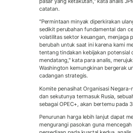
pasar yang ketakutan," kata analis 
catatan.
"Permintaan minyak diperkirakan ulang
sedikit perubahan fundamental dan c
volatilitas sektor keuangan, menjaga 
berubah untuk saat ini karena kami
tentang tindakan kebijakan potensia
mendatang," kata para analis, meruj
Washington kemungkinan bergerak unt
cadangan strategis.
Komite penasihat Organisasi Negara
dan sekutunya termasuk Rusia, sebua
sebagai OPEC+, akan bertemu pada 3 
Penurunan harga lebih lanjut dapat
mengurangi pasokan guna mencegah 
persediaan pada kuartal kedua, analis 