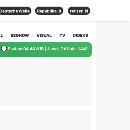
Deutsche Welle
Republika.id
retizen.id
AL
ESGNOW
VISUAL
TV
INDEKS
Shubuh
04:44 WIB
| Jumat, 24 Safar 1448