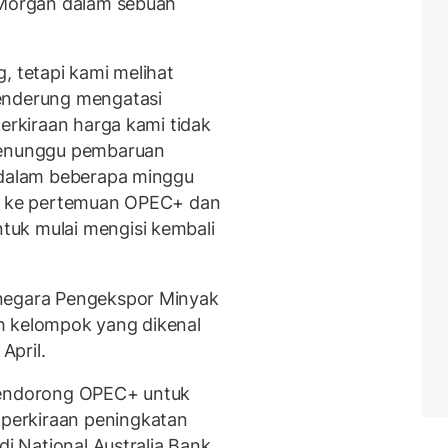
JPMorgan dalam sebuah
, tetapi kami melihat
enderung mengatasi
perkiraan harga kami tidak
 menunggu pembaruan
l dalam beberapa minggu
uk ke pertemuan OPEC+ dan
uk mulai mengisi kembali
-negara Pengekspor Minyak
h kelompok yang dikenal
April.
 mendorong OPEC+ untuk
perkiraan peningkatan
di National Australia Bank