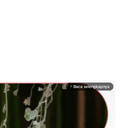
Baca selengkapnya
arrow_forward_ios