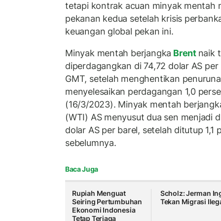
tetapi kontrak acuan minyak mentah
pekanan kedua setelah krisis perbanka
keuangan global pekan ini.
Minyak mentah berjangka
Brent
naik 
diperdagangkan di 74,72 dolar AS per 
GMT, setelah menghentikan penurunan
menyelesaikan perdagangan 1,0 persen
(16/3/2023). Minyak mentah berjangk
(WTI) AS menyusut dua sen menjadi 
dolar AS per barel, setelah ditutup 1,1 p
sebelumnya.
Baca Juga
Rupiah Menguat
Scholz: Jerman In
Seiring Pertumbuhan
Tekan Migrasi Ileg
Ekonomi Indonesia
Tetap Terjaga