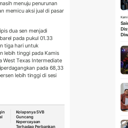
 masih menuju penurunan
n memicu aksi jual di pasar
Kami
Sai
Dis
tipis dua sen menjadi
Diw
barel pada pukul 01.33
 tiga hari untuk
 lebih tinggi pada Kamis
a West Texas Intermediate
diperdagangkan pada 68,33
ersen lebih tinggi di sesi
gin
Kolapsnya SVB
al
Guncang
Kepercayaan
Terhadap Perbankan