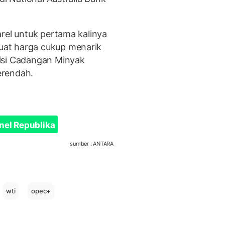
rel untuk pertama kalinya
at harga cukup menarik
isi Cadangan Minyak
terendah.
nel Republika
sumber : ANTARA
wti
opec+