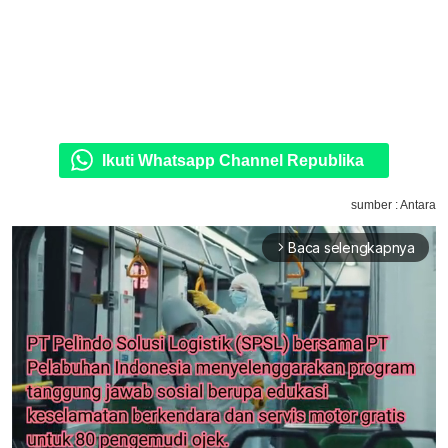
Ikuti Whatsapp Channel Republika
sumber : Antara
Baca selengkapnya
arrow_forward_ios