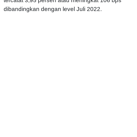
tercatat 3,95 persen atau meningkat 106 bps
dibandingkan dengan level Juli 2022.