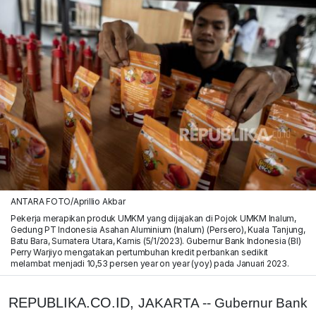
ANTARA FOTO/Aprillio Akbar
Pekerja merapikan produk UMKM yang dijajakan di Pojok UMKM Inalum,
Gedung PT Indonesia Asahan Aluminium (Inalum) (Persero), Kuala Tanjung,
Batu Bara, Sumatera Utara, Kamis (5/1/2023). Gubernur Bank Indonesia (BI)
Perry Warjiyo mengatakan pertumbuhan kredit perbankan sedikit
melambat menjadi 10,53 persen year on year (yoy) pada Januari 2023.
REPUBLIKA.CO.ID,
JAKARTA -- Gubernur Bank