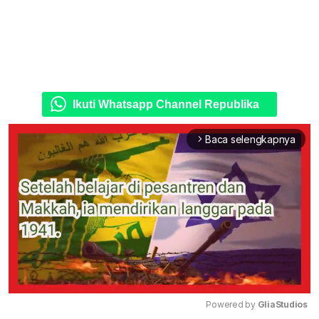
Ikuti Whatsapp Channel Republika
Baca selengkapnya
arrow_forward_ios
Powered by 
GliaStudios