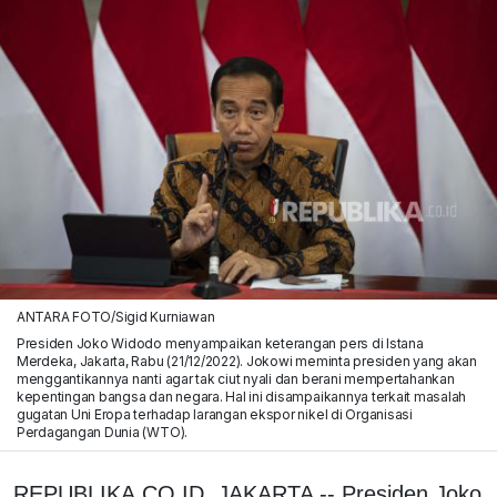
ANTARA FOTO/Sigid Kurniawan
Presiden Joko Widodo menyampaikan keterangan pers di Istana
Merdeka, Jakarta, Rabu (21/12/2022). Jokowi meminta presiden yang akan
menggantikannya nanti agar tak ciut nyali dan berani mempertahankan
kepentingan bangsa dan negara. Hal ini disampaikannya terkait masalah
gugatan Uni Eropa terhadap larangan ekspor nikel di Organisasi
Perdagangan Dunia (WTO).
REPUBLIKA.CO.ID, JAKARTA -- Presiden Joko