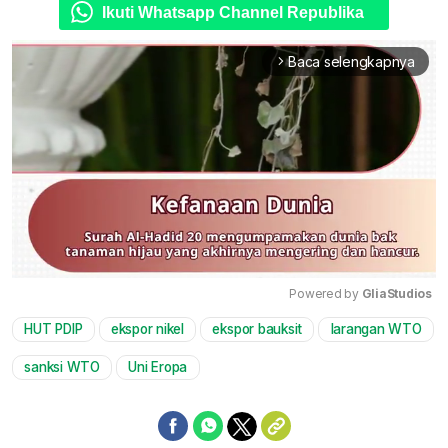
Ikuti Whatsapp Channel Republika
Baca selengkapnya
arrow_forward_ios
Powered by 
GliaStudios
HUT PDIP
ekspor nikel
ekspor bauksit
larangan WTO
Mute
sanksi WTO
Uni Eropa