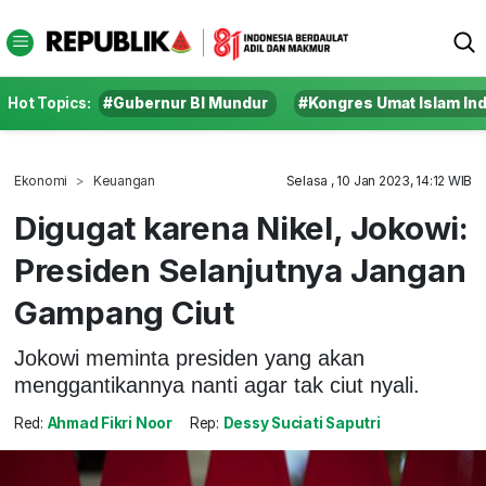
Hot Topics:
#Gubernur BI Mundur
#Kongres Umat Islam In
Ekonomi
Keuangan
Selasa , 10 Jan 2023, 14:12 WIB
Digugat karena Nikel, Jokowi:
Presiden Selanjutnya Jangan
Gampang Ciut
Jokowi meminta presiden yang akan
menggantikannya nanti agar tak ciut nyali.
Red:
Ahmad Fikri Noor
Rep:
Dessy Suciati Saputri