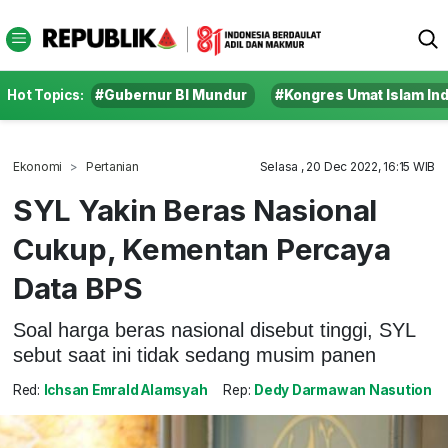
Hot Topics:
#Gubernur BI Mundur
#Kongres Umat Islam In
Ekonomi
Pertanian
Selasa , 20 Dec 2022, 16:15 WIB
SYL Yakin Beras Nasional
Cukup, Kementan Percaya
Data BPS
Soal harga beras nasional disebut tinggi, SYL
sebut saat ini tidak sedang musim panen
Red:
Ichsan Emrald Alamsyah
Rep:
Dedy Darmawan Nasution