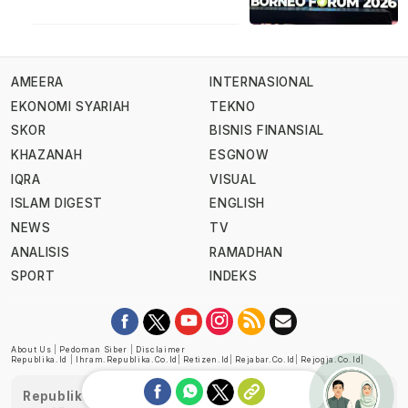
AMEERA
INTERNASIONAL
EKONOMI SYARIAH
TEKNO
SKOR
BISNIS FINANSIAL
KHAZANAH
ESGNOW
IQRA
VISUAL
ISLAM DIGEST
ENGLISH
NEWS
TV
ANALISIS
RAMADHAN
SPORT
INDEKS
About Us
|
Pedoman Siber
|
Disclaimer
Republika.id
|
Ihram.republika.co.id
|
Retizen.id
|
Rejabar.co.id
|
Rejogja.co.id
|
Republika telah diverifikasi oleh Dewan Pers