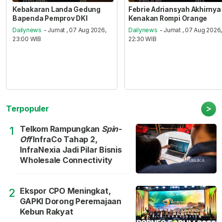
Kebakaran Landa Gedung
Febrie Adriansyah Akhirnya
Bapenda Pemprov DKI
Kenakan Rompi Orange
Dailynews
- Jumat , 07 Aug 2026,
Dailynews
- Jumat , 07 Aug 2026
23:00 WIB
22:30 WIB
>
Terpopuler
Telkom Rampungkan
Spin-
1
Off
InfraCo Tahap 2,
InfraNexia Jadi Pilar Bisnis
Wholesale Connectivity
Ekspor CPO Meningkat,
2
GAPKI Dorong Peremajaan
Kebun Rakyat