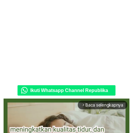
Ikuti Whatsapp Channel Republika
Baca selengkapnya
arrow_forward_ios