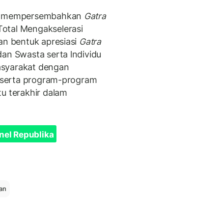
p mempersembahkan
Gatra
otal Mengakselerasi
an bentuk apresiasi
Gatra
dan Swasta serta lndividu
asyarakat dengan
an serta program-program
tu terakhir dalam
nel Republika
an