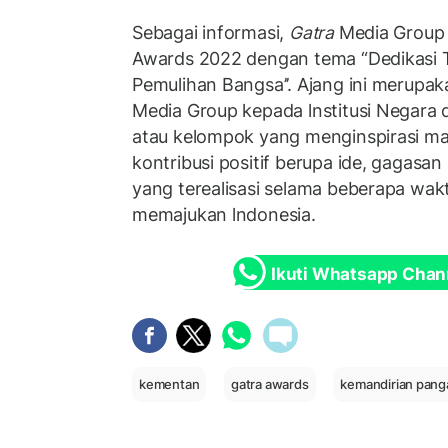
Sebagai informasi,
Gatra
Media Grou
Awards 2022 dengan tema “Dedikasi T
Pemulihan Bangsa’’. Ajang ini merupak
Media Group kepada lnstitusi Negara 
atau kelompok yang menginspirasi m
kontribusi positif berupa ide, gagas
yang terealisasi selama beberapa wak
memajukan lndonesia.
Ikuti Whatsapp Chan
kementan
gatra awards
kemandirian pang