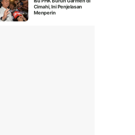
Isu PHK Buruh Garmen di
Cimahi, Ini Penjelasan
Menperin