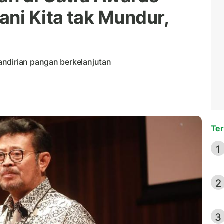
ani Kita tak Mundur,
andirian pangan berkelanjutan
Ter
1
2
3