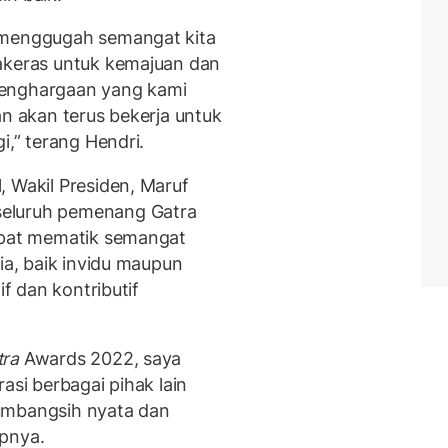
 menggugah semangat kita
jakeras untuk kemajuan dan
penghargaan yang kami
an akan terus bekerja untuk
i,” terang Hendri.
, Wakil Presiden, Maruf
seluruh pemenang Gatra
dapat mematik semangat
ia, baik invidu maupun
if dan kontributif
tra
Awards 2022, saya
asi berbagai pihak lain
umbangsih nyata dan
apnya.