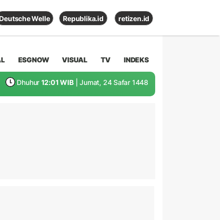
Deutsche Welle
Republika.id
retizen.id
AL
ESGNOW
VISUAL
TV
INDEKS
Dhuhur
12:01 WIB
| Jumat, 24 Safar 1448