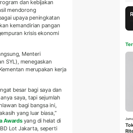
rogram dan kebijakan
hasil mendorong
bagai upaya peningkatan
ahkan kemandirian pangan
gempuran krisis ekonomi
Ter
angsung, Menteri
tan SYL), menegaskan
 Kementan merupakan kerja
angat besar bagi saya dan
hanya saya, tapi sejumlah
hlawan bagi bangsa ini,
kasih yang luar biasa,”
Juma
a Awards
yang di helat di
Tok
BD Lot Jakarta, seperti
Rit