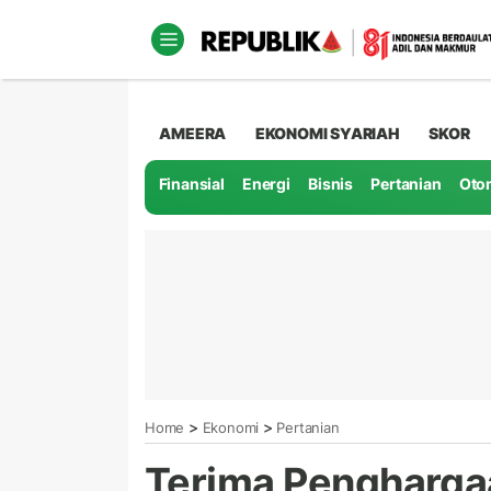
AMEERA
EKONOMI SYARIAH
SKOR
Finansial
Energi
Bisnis
Pertanian
Oto
>
>
Home
Ekonomi
Pertanian
Terima Pengharga