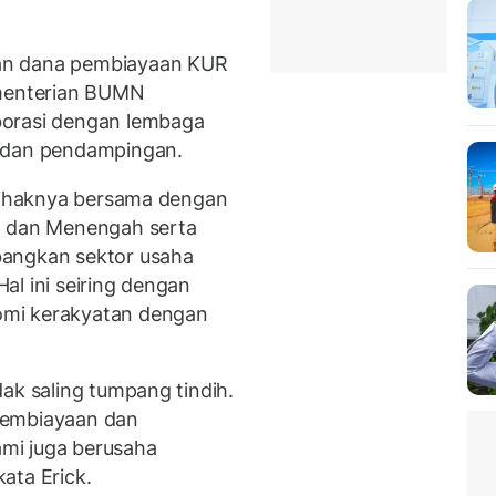
an dana pembiayaan KUR
ementerian BUMN
borasi dengan lembaga
n dan pendampingan.
 pihaknya bersama dengan
l dan Menengah serta
bangkan sektor usaha
al ini seiring dengan
omi kerakyatan dengan
ak saling tumpang tindih.
pembiayaan dan
mi juga berusaha
ata Erick.