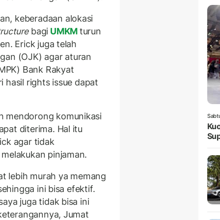
n, keberadaan alokasi
tructure
bagi
UMKM
turun
n. Erick juga telah
ngan (OJK) agar aturan
BMPK) Bank Rakyat
i hasil rights issue dapat
ah mendorong komunikasi
Sabt
Kuo
pat diterima. Hal itu
Sup
ck agar tidak
k melakukan pinjaman.
epat lebih murah ya memang
ehingga ini bisa efektif.
ya juga tidak bisa ini
m keterangannya, Jumat