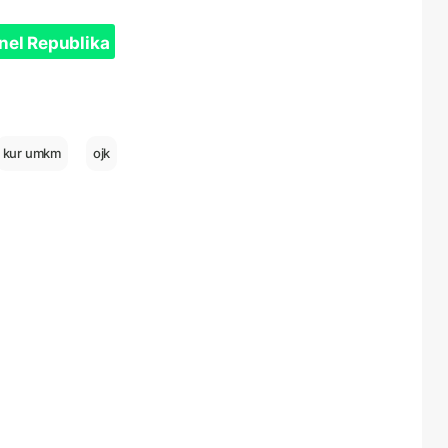
nel Republika
kur umkm
ojk