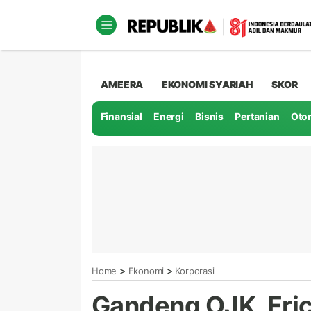
AMEERA
EKONOMI SYARIAH
SKOR
Finansial
Energi
Bisnis
Pertanian
Oto
>
>
Home
Ekonomi
Korporasi
Gandeng OJK, Eric