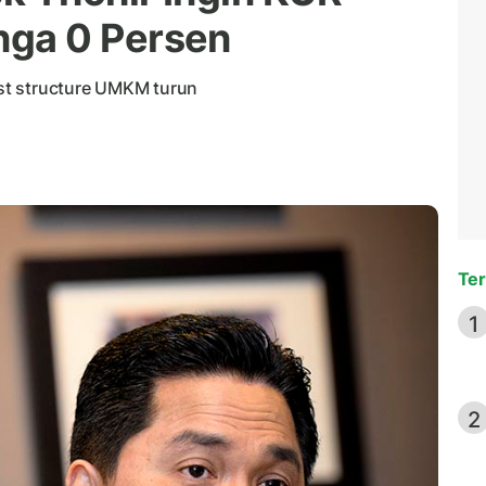
ga 0 Persen
st structure UMKM turun
Ter
1
2