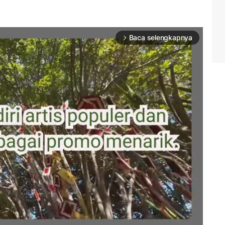
Baca selengkapnya
arrow_forward_ios