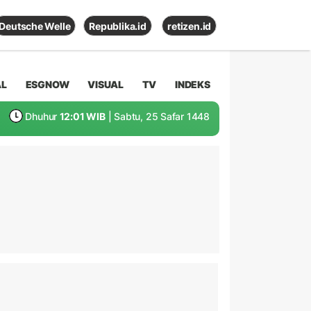
Deutsche Welle
Republika.id
retizen.id
AL
ESGNOW
VISUAL
TV
INDEKS
Dhuhur
12:01 WIB
| Sabtu, 25 Safar 1448