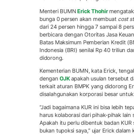
Menteri BUMN
Erick Thohir
mengataka
bunga 0 persen akan membuat
cost s
dari 24 persen hingga 7 sampai 8 perse
berbicara dengan Otoritas Jasa Keua
Batas Maksimum Pemberian Kredit (
Indonesia (BRI) senilai Rp 40 triliun dar
didorong.
Kementerian BUMN, kata Erick, teng
dengan
OJK
apakah usulan tersebut da
terkait aturan BMPK yang didorong Eri
disalahgunakan korporasi besar untu
“Jadi bagaimana KUR ini bisa lebih t
harus kolaborasi dari pihak-pihak lain s
Apakah itu perlu dibentuk badan KUR sa
bukan tupoksi saya,” ujar Erick dala