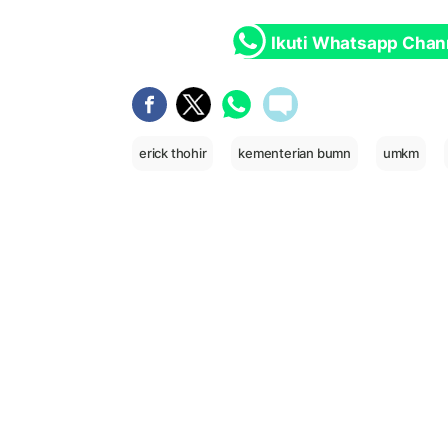
Ikuti Whatsapp Chan
erick thohir
kementerian bumn
umkm