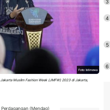
3
4
5
6
Foto: Istimewa
o Jakarta Muslim Fashion Week (JMFW) 2023 di Jakarta,
i Perdagangan (Mendag)