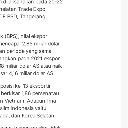
n dilaksanakan pada 20-22
helatan Trade Expo
ICE BSD, Tangerang,
 (BPS), nilai ekspor
encapai 2,85 miliar dolar
kan periode yang sama
dangkan pada 2021 ekspor
 miliar dolar AS atau naik
r 4,16 miliar dolar AS.
osisi ke-13 eksportir
berkisar 1,86 persenatau
an Vietnam. Adapun lima
lim Indonesia yaitu
ada, dan Korea Selatan.
umsi fesyen muslim tidak