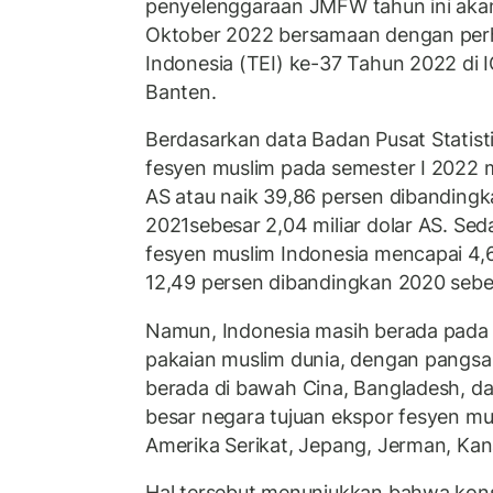
penyelenggaraan JMFW tahun ini aka
Oktober 2022 bersamaan dengan per
Indonesia (TEI) ke-37 Tahun 2022 di 
Banten.
Berdasarkan data Badan Pusat Statistik
fesyen muslim pada semester I 2022 m
AS atau naik 39,86 persen dibanding
2021sebesar 2,04 miliar dolar AS. Se
fesyen muslim Indonesia mencapai 4,68
12,49 persen dibandingkan 2020 sebesa
Namun, Indonesia masih berada pada p
pakaian muslim dunia, dengan pangsa 
berada di bawah Cina, Bangladesh, d
besar negara tujuan ekspor fesyen mus
Amerika Serikat, Jepang, Jerman, Kan
Hal tersebut menunjukkan bahwa kons