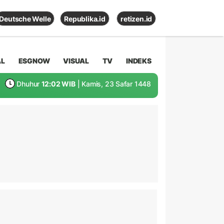
Deutsche Welle
Republika.id
retizen.id
AL
ESGNOW
VISUAL
TV
INDEKS
Dhuhur
12:02 WIB
| Kamis, 23 Safar 1448