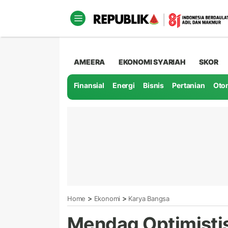
AMEERA
EKONOMI SYARIAH
SKOR
Finansial
Energi
Bisnis
Pertanian
Oto
>
>
Home
Ekonomi
Karya Bangsa
Mendag Optimistis 