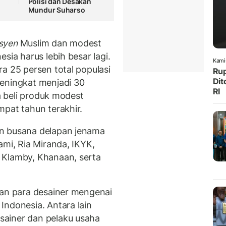
Polisi dan Desakan
Mundur Suharso
syen
Muslim dan modest
sia harus lebih besar lagi.
Kami
a 25 persen total populasi
Rup
Dit
meningkat menjadi 30
RI
ya beli produk modest
mpat tahun terakhir.
an busana delapan jenama
ami, Ria Miranda, IKYK,
 Klamby, Khanaan, serta
gan para desainer mengenai
Indonesia. Antara lain
ainer dan pelaku usaha