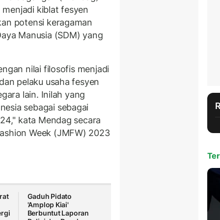
a menjadi kiblat fesyen
rkan potensi keragaman
 Daya Manusia (SDM) yang
ngan nilai filosofis menjadi
 dan pelaku usaha fesyen
gara lain. Inilah yang
nesia sebagai sebagai
2024," kata Mendag secara
 Fashion Week (JMFW) 2023
Ter
rat
Gaduh Pidato
'Amplop Kiai'
rgi
Berbuntut Laporan