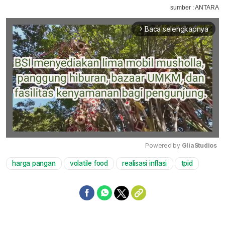
sumber : ANTARA
Baca selengkapnya
arrow_forward_ios
Powered by 
GliaStudios
harga pangan
volatile food
realisasi inflasi
tpid
Mute