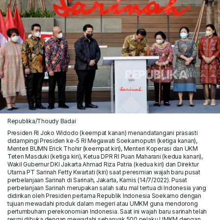
Republika/Thoudy Badai
Presiden RI Joko Widodo (keempat kanan) menandatangani prasasti
didampingi Presiden ke-5 RI Megawati Soekarnoputri (ketiga kanan),
Menteri BUMN Erick Thohir (keempat kiri), Menteri Koperasi dan UKM
Teten Masduki (ketiga kiri), Ketua DPR RI Puan Maharani (kedua kanan),
Wakil Gubernur DKI Jakarta Ahmad Riza Patria (kedua kiri) dan Direktur
Utama PT Sarinah Fetty Kwartati (kiri) saat peresmian wajah baru pusat
perbelanjaan Sarinah di Sarinah, Jakarta, Kamis (14/7/2022). Pusat
perbelanjaan Sarinah merupakan salah satu mal tertua di Indonesia yang
didirikan oleh Presiden pertama Republik Indonesia Soekarno dengan
tujuan mewadahi produk dalam megeri atau UMKM guna mendorong
pertumbuham perekonomian Indonesia. Saat ini wajah baru sarinah telah
resmi dibuka dengan mewadahi sebanyak 500 pelaku UMKM dengan