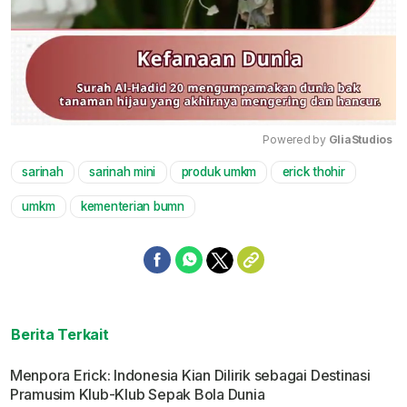
Powered by 
GliaStudios
sarinah
sarinah mini
produk umkm
erick thohir
Mute
umkm
kementerian bumn
Berita Terkait
Menpora Erick: Indonesia Kian Dilirik sebagai Destinasi
Pramusim Klub-Klub Sepak Bola Dunia