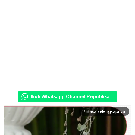
Ikuti Whatsapp Channel Republika
Baca selengkapnya
arrow_forward_ios