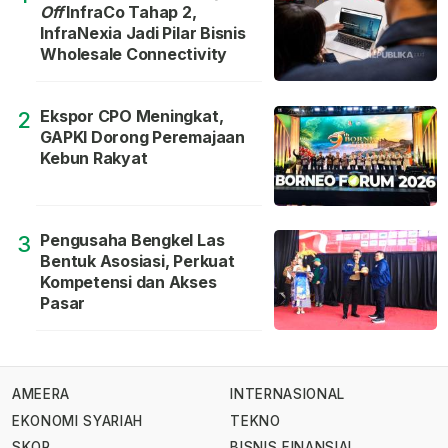
Off
InfraCo Tahap 2,
InfraNexia Jadi Pilar Bisnis
Wholesale Connectivity
Ekspor CPO Meningkat,
2
GAPKI Dorong Peremajaan
Kebun Rakyat
Pengusaha Bengkel Las
3
Bentuk Asosiasi, Perkuat
Kompetensi dan Akses
Pasar
AMEERA
INTERNASIONAL
EKONOMI SYARIAH
TEKNO
SKOR
BISNIS FINANSIAL