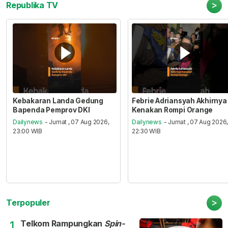
>
Republika TV
Kebakaran Landa Gedung
Febrie Adriansyah Akhirnya
Bapenda Pemprov DKI
Kenakan Rompi Orange
Dailynews
- Jumat , 07 Aug 2026,
Dailynews
- Jumat , 07 Aug 2026
23:00 WIB
22:30 WIB
>
Terpopuler
Telkom Rampungkan
Spin-
1