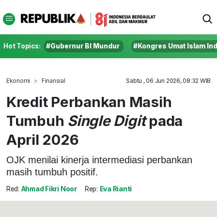
Hot Topics:
#Gubernur BI Mundur
#Kongres Umat Islam In
Ekonomi
Finansial
Sabtu , 06 Jun 2026, 08:32 WIB
Kredit Perbankan Masih
Tumbuh
Single Digit
pada
April 2026
OJK menilai kinerja intermediasi perbankan
masih tumbuh positif.
Red:
Ahmad Fikri Noor
Rep:
Eva Rianti