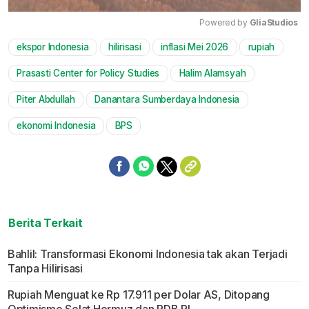
Powered by 
GliaStudios
ekspor Indonesia
hilirisasi
inflasi Mei 2026
rupiah
Mute
Prasasti Center for Policy Studies
Halim Alamsyah
Piter Abdullah
Danantara Sumberdaya Indonesia
ekonomi Indonesia
BPS
Berita Terkait
Bahlil: Transformasi Ekonomi Indonesia tak akan Terjadi
Tanpa Hilirisasi
Rupiah Menguat ke Rp 17.911 per Dolar AS, Ditopang