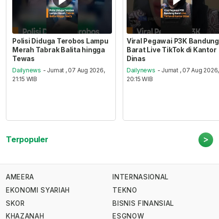
Polisi Diduga Terobos Lampu
Viral Pegawai P3K Bandung
Merah Tabrak Balita hingga
Barat Live TikTok di Kantor
Tewas
Dinas
Dailynews
- Jumat , 07 Aug 2026,
Dailynews
- Jumat , 07 Aug 2026
21:15 WIB
20:15 WIB
>
Terpopuler
AMEERA
INTERNASIONAL
EKONOMI SYARIAH
TEKNO
SKOR
BISNIS FINANSIAL
KHAZANAH
ESGNOW