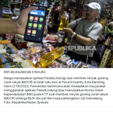
REPUBLIKA/ABDAN SYAKURA
Warga menunjukkan aplikasi PeduliLindungi saat membeli minyak goreng
curah rakyat (MGCR) di salah satu kios di Pasar Kosambi, Kota Bandung,
Senin (27/6/2022). Pemerintah berencana akan mewajibkan masyarakat
menggunakan aplikasi PeduliLindungi atau menunjukkan Nomor Induk
Kependudukan (NIK) pada KTP saat membeli minyak goreng curah rakyat
(MGCR) seharga Rp14 ribu per liter mulai pertengahan Juli mendatang.
Foto: Republika/Abdan Syakura