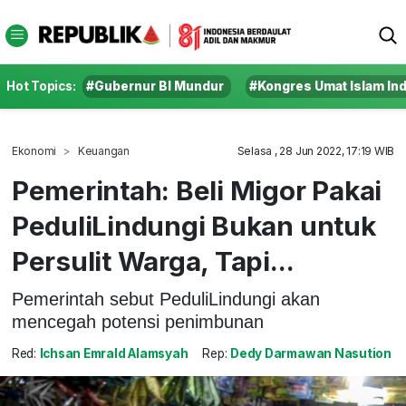
Hot Topics:
#Gubernur BI Mundur
#Kongres Umat Islam In
Ekonomi
Keuangan
Selasa , 28 Jun 2022, 17:19 WIB
Pemerintah: Beli Migor Pakai
PeduliLindungi Bukan untuk
Persulit Warga, Tapi...
Pemerintah sebut PeduliLindungi akan
mencegah potensi penimbunan
Red:
Ichsan Emrald Alamsyah
Rep:
Dedy Darmawan Nasution