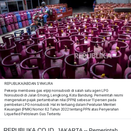
REPUBLIKA/ABDAN SYAKURA
Pekerja membawa gas elpiji nonsubsidi di salah satu agen LPG
Nonsubsidi di Jalan Emong, Lengkong, Kota Bandung. Pemerintah resmi
mengenakan pajak pertambahan nilai (PPN) sebesar 11 persen pada
pembelian LPG nonsubsidi. Hal ini tertuang dalam Peraturan Menteri
Keuangan (PMK) Nomor 62 Tahun 2022 tentang PPN atas Penyerahan
Liquefied Petroleum Gas Tertentu
REPUBLIKA.CO.ID,
JAKARTA -- Pemerintah