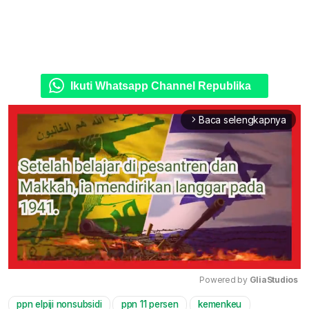
Ikuti Whatsapp Channel Republika
Baca selengkapnya
arrow_forward_ios
Powered by 
GliaStudios
ppn elpiji nonsubsidi
ppn 11 persen
kemenkeu