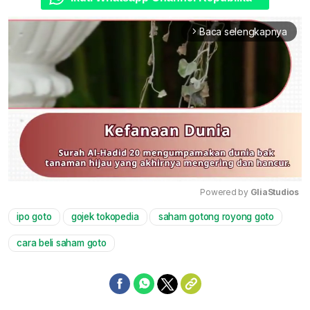
Baca selengkapnya
arrow_forward_ios
Powered by 
GliaStudios
ipo goto
gojek tokopedia
saham gotong royong goto
Mute
cara beli saham goto