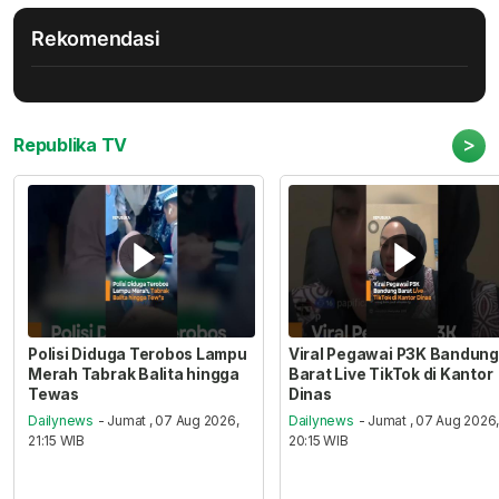
Rekomendasi
>
Republika TV
Polisi Diduga Terobos Lampu
Viral Pegawai P3K Bandung
Merah Tabrak Balita hingga
Barat Live TikTok di Kantor
Tewas
Dinas
Dailynews
- Jumat , 07 Aug 2026,
Dailynews
- Jumat , 07 Aug 2026
21:15 WIB
20:15 WIB