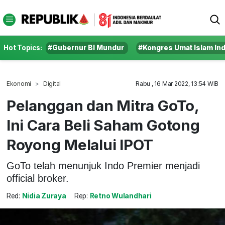
Hot Topics:
#Gubernur BI Mundur
#Kongres Umat Islam In
Ekonomi
Digital
Rabu , 16 Mar 2022, 13:54 WIB
Pelanggan dan Mitra GoTo,
Ini Cara Beli Saham Gotong
Royong Melalui IPOT
GoTo telah menunjuk Indo Premier menjadi
official broker.
Red:
Nidia Zuraya
Rep:
Retno Wulandhari